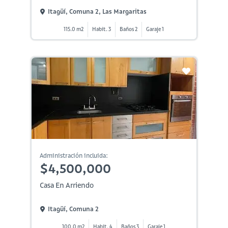
Itagüí, Comuna 2, Las Margaritas
115.0 m2
Habit. 3
Baños 2
Garaje 1
Administración incluida:
$4,500,000
Casa En Arriendo
Itagüí, Comuna 2
100.0 m2
Habit. 4
Baños 3
Garaje 1