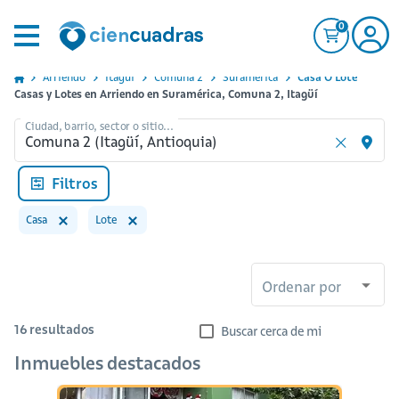
0
Arriendo
Itagui
Comuna 2
Suramerica
Casa O Lote
Casas y Lotes en Arriendo en Suramérica, Comuna 2, Itagüí
Ciudad, barrio, sector o sitio...
Filtros
Casa
Lote
Ordenar por
16
resultados
Buscar cerca de mi
Inmuebles destacados