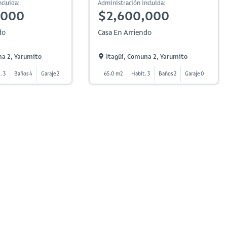
cluida:
Administración incluida:
,000
$2,600,000
do
Casa En Arriendo
na 2, Yarumito
Itagüí, Comuna 2, Yarumito
. 3
Baños 4
Garaje 2
65.0 m2
Habit. 3
Baños 2
Garaje 0