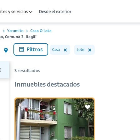
Desde el exterior
tes y servicios
2
Yarumito
Casa O Lote
to, Comuna 2, Itagüí
Filtros
Casa
Lote
3
resultados
Inmuebles destacados