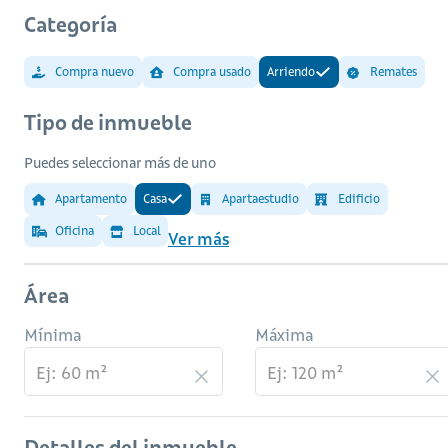
Categoría
Compra nuevo
Compra usado
Arriendo
Remates
Tipo de inmueble
Puedes seleccionar más de uno
Apartamento
Casa
Apartaestudio
Edificio
Oficina
Local
Ver más
Área
Mínima
Máxima
Detalles del inmueble