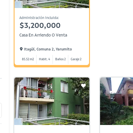
Administración incluida:
$3,200,000
Casa En Arriendo O Venta
Itagüí, Comuna 2, Yarumito
85.52 m2
Habit. 4
Baños 2
Garaje 2