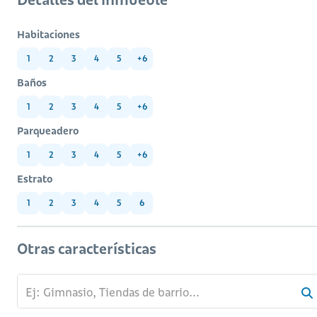
Habitaciones
1
2
3
4
5
+6
Baños
1
2
3
4
5
+6
Parqueadero
1
2
3
4
5
+6
Estrato
1
2
3
4
5
6
Otras características