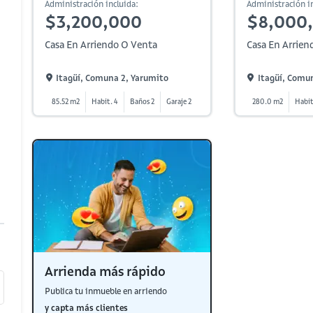
Administración incluida:
Administración in
$3,200,000
$8,000
Casa En Arriendo O Venta
Casa En Arrien
Itagüí, Comuna 2, Yarumito
Itagüí, Comu
85.52 m2
Habit. 4
Baños 2
Garaje 2
280.0 m2
Habit
Arrienda más rápido
Publica tu inmueble en arriendo
y capta más clientes