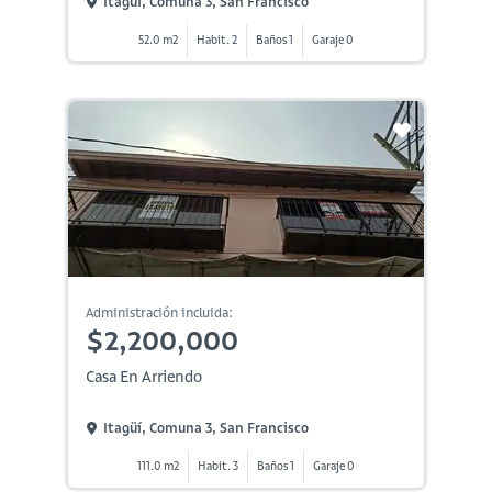
Itagüí, Comuna 3, San Francisco
52.0 m2
Habit. 2
Baños 1
Garaje 0
Administración incluida:
$2,200,000
Casa En Arriendo
Itagüí, Comuna 3, San Francisco
111.0 m2
Habit. 3
Baños 1
Garaje 0