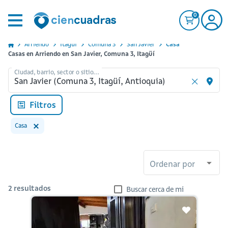
0
Arriendo
Itagui
Comuna 3
San Javier
Casa
Casas en Arriendo en San Javier, Comuna 3, Itagüí
Ciudad, barrio, sector o sitio...
Filtros
Casa
Ordenar por
2
resultados
Buscar cerca de mi