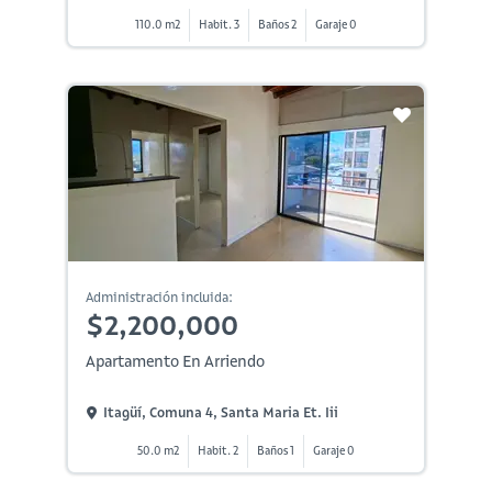
110.0 m2
Habit. 3
Baños 2
Garaje 0
Administración incluida:
$2,200,000
Apartamento En Arriendo
Itagüí, Comuna 4, Santa Maria Et. Iii
50.0 m2
Habit. 2
Baños 1
Garaje 0