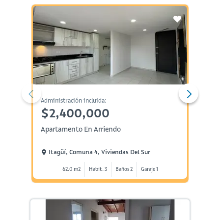
Administración incluida:
Administ
$2,400,000
$2,
Apartamento En Arriendo
Aparta
Itagüí, Comuna 4, Viviendas Del Sur
Itagü
62.0 m2
Habit. 3
Baños 2
Garaje 1