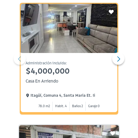
Administración incluida:
Administ
$4,000,000
$6,
Casa En Arriendo
Casa E
Itagüí, Comuna 4, Santa Maria Et. Ii
Itag
78.0 m2
Habit. 4
Baños 2
Garaje 0
2