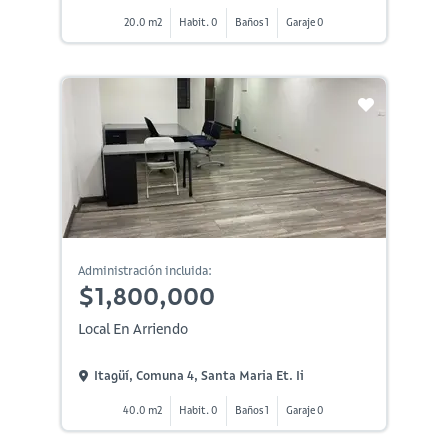
20.0 m2
Habit. 0
Baños 1
Garaje 0
Administración incluida:
$1,800,000
Local En Arriendo
Itagüí, Comuna 4, Santa Maria Et. Ii
40.0 m2
Habit. 0
Baños 1
Garaje 0