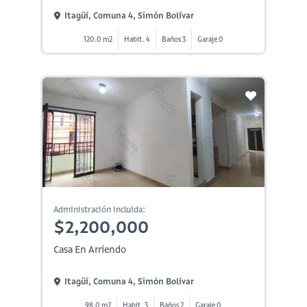
Itagüí, Comuna 4, Simón Bolívar
120.0 m2
Habit. 4
Baños 3
Garaje 0
Administración incluida:
$2,200,000
Casa En Arriendo
Itagüí, Comuna 4, Simón Bolívar
98.0 m2
Habit. 3
Baños 2
Garaje 0