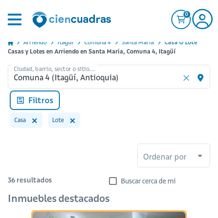
0
Arriendo
Itagui
Comuna 4
Santa Maria
Casa O Lote
Casas y Lotes en Arriendo en Santa Maria, Comuna 4, Itagüí
Ciudad, barrio, sector o sitio...
Filtros
Casa
Lote
Ordenar por
36
resultados
Buscar cerca de mi
Inmuebles destacados