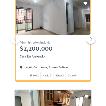
Administración incluida:
Administ
$2,200,000
$4,
Casa En Arriendo
Casa E
Itagüí, Comuna 4, Simón Bolívar
Itag
98.0 m2
Habit. 3
Baños 2
Garaje 0