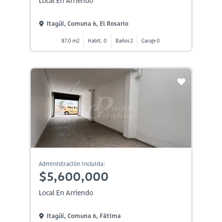
Local En Arriendo
Itagüí, Comuna 6, El Rosario
87.0 m2
Habit. 0
Baños 2
Garaje 0
Administración incluida:
$5,600,000
Local En Arriendo
Itagüí, Comuna 6, Fátima