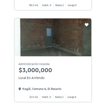
98.0 m2
Habit. 0
Baños 2
Garaje 0
Administración incluida:
$3,000,000
Local En Arriendo
Itagüí, Comuna 6, El Rosario
22.0 m2
Habit. 0
Baños 2
Garaje 0