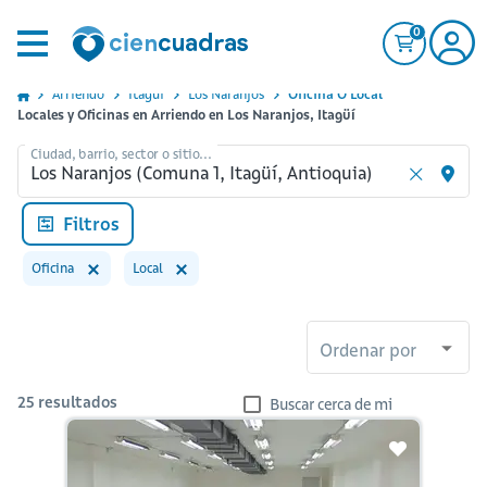
0
Arriendo
Itagui
Los Naranjos
Oficina O Local
Locales y Oficinas en Arriendo en Los Naranjos, Itagüí
Ciudad, barrio, sector o sitio...
Filtros
Oficina
Local
Ordenar por
25
resultados
Buscar cerca de mi