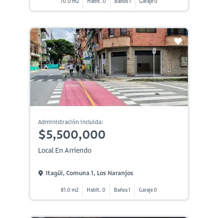
70.0 m2
Habit. 0
Baños 1
Garaje 0
Administración incluida:
$5,500,000
Local En Arriendo
Itagüí, Comuna 1, Los Naranjos
81.0 m2
Habit. 0
Baños 1
Garaje 0