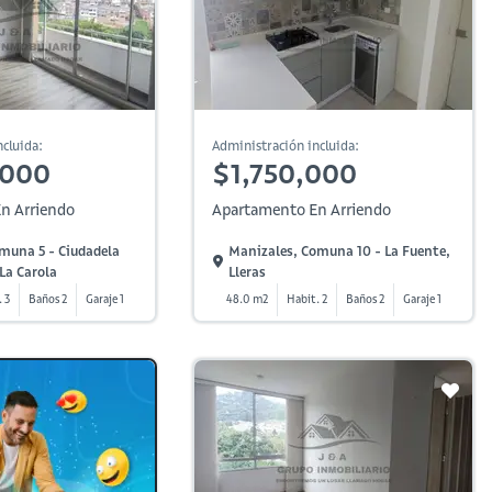
cluida:
Administración incluida:
,000
$1,750,000
n Arriendo
Apartamento En Arriendo
muna 5 - Ciudadela
Manizales, Comuna 10 - La Fuente,
La Carola
Lleras
. 3
Baños 2
Garaje 1
48.0 m2
Habit. 2
Baños 2
Garaje 1