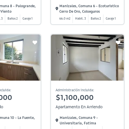
muna 8 - Palogrande,
Manizales, Comuna 6 - Ecoturistico
 Viento
Cerro De Oro, Colseguros
 3
Baños 2
Garaje 1
66.0 m2
Habit. 3
Baños 2
Garaje 1
cluida:
Administración incluida:
,000
$1,100,000
do
Apartamento En Arriendo
muna 10 - La Fuente,
Manizales, Comuna 9 -
Universitaria, Fatima