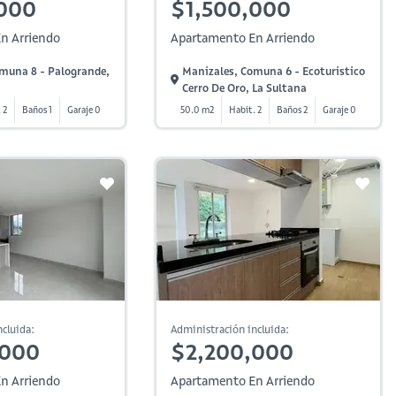
000
$1,500,000
n Arriendo
Apartamento En Arriendo
muna 8 - Palogrande,
Manizales, Comuna 6 - Ecoturistico
Cerro De Oro, La Sultana
 2
Baños 1
Garaje 0
50.0 m2
Habit. 2
Baños 2
Garaje 0
cluida:
Administración incluida:
,000
$2,200,000
n Arriendo
Apartamento En Arriendo