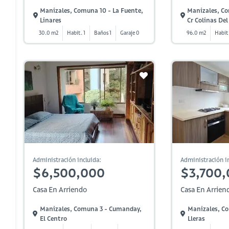
Manizales, Comuna 10 - La Fuente,
Manizales, Co
Linares
Cr Colinas Del
30.0 m2
Habit. 1
Baños 1
Garaje 0
96.0 m2
Habit.
Administración incluida:
Administración in
$6,500,000
$3,700
Casa En Arriendo
Casa En Arrien
Manizales, Comuna 3 - Cumanday,
Manizales, Co
El Centro
Lleras