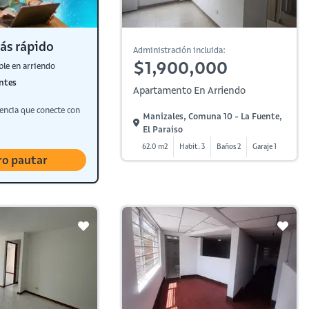
ás rápido
Administración incluida:
$1,900,000
ble en arriendo
ntes
Apartamento En Arriendo
encia que conecte con
Manizales, Comuna 10 - La Fuente,
El Paraiso
62.0 m2
Habit. 3
Baños 2
Garaje 1
ro pautar