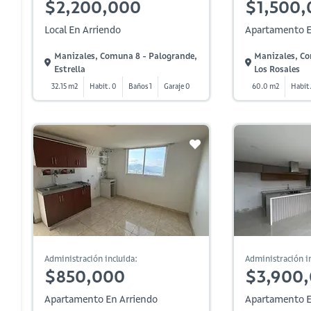
$2,200,000
$1,500,
Local En Arriendo
Apartamento E
Manizales, Comuna 8 - Palogrande,
Manizales, Co
Estrella
Los Rosales
32.15 m2
Habit. 0
Baños 1
Garaje 0
60.0 m2
Habit.
Administración incluida:
Administración in
$850,000
$3,900
Apartamento En Arriendo
Apartamento E