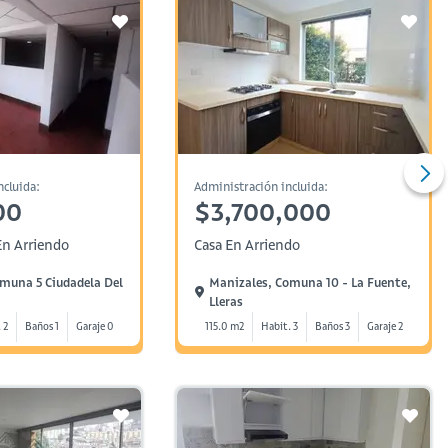
ncluida:
Administración incluida:
00
$3,700,000
n Arriendo
Casa En Arriendo
muna 5 Ciudadela Del
Manizales, Comuna 10 - La Fuente,
Lleras
 2
Baños 1
Garaje 0
115.0 m2
Habit. 3
Baños 3
Garaje 2