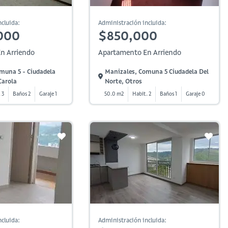
cluida:
Administración incluida:
000
$850,000
n Arriendo
Apartamento En Arriendo
muna 5 - Ciudadela
Manizales, Comuna 5 Ciudadela Del
Carola
Norte, Otros
 3
Baños 2
Garaje 1
50.0 m2
Habit. 2
Baños 1
Garaje 0
cluida:
Administración incluida: