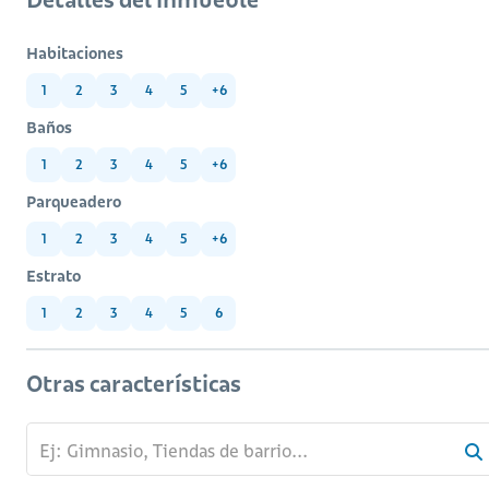
Habitaciones
1
2
3
4
5
+6
Baños
1
2
3
4
5
+6
Parqueadero
1
2
3
4
5
+6
Estrato
1
2
3
4
5
6
Otras características