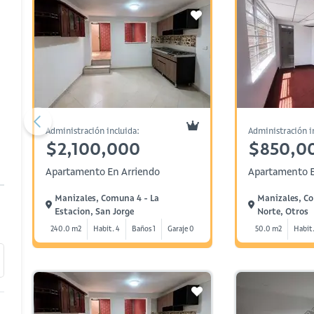
Administración incluida:
Administración i
$2,100,000
$850,0
Apartamento En Arriendo
Apartamento E
Manizales, Comuna 4 - La
Manizales, Co
Estacion, San Jorge
Norte, Otros
240.0 m2
Habit. 4
Baños 1
Garaje 0
50.0 m2
Habit.