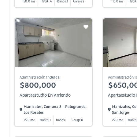
150.0 m2
Habit. 4
Baños 3
Garaje 2
115.0 m2
Habit.
Administración incluida:
Administración in
$800,000
$650,0
Apartaestudio En Arriendo
Apartaestudio 
Manizales, Comuna 8 - Palogrande,
Manizales, Co
Los Rosales
San Jorge
25.0 m2
Habit. 1
Baños 1
Garaje 0
25.0 m2
Habit.