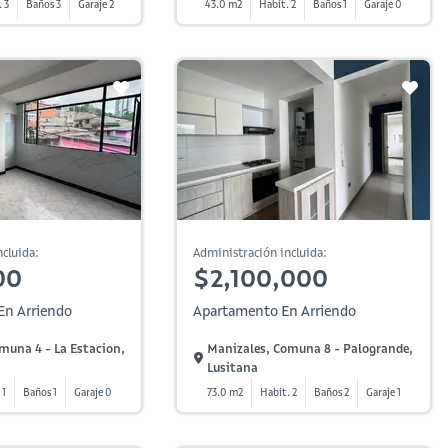
 3
Baños 3
Garaje 2
43.0 m2
Habit. 2
Baños 1
Garaje 0
cluida:
Administración incluida:
00
$2,100,000
En Arriendo
Apartamento En Arriendo
muna 4 - La Estacion,
Manizales, Comuna 8 - Palogrande,
Lusitana
 1
Baños 1
Garaje 0
73.0 m2
Habit. 2
Baños 2
Garaje 1