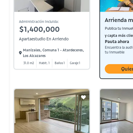
Arrienda m
Administración incluida:
$1,400,000
Publica tu inmue
y capta más clie
Apartaestudio En Arriendo
Pauta ahora
Encuentra la audi
Manizales, Comuna 1 - Atardeceres,
tu inmueble
Los Alcazares
31.0 m2
Habit. 1
Baños 1
Garaje 1
Quie