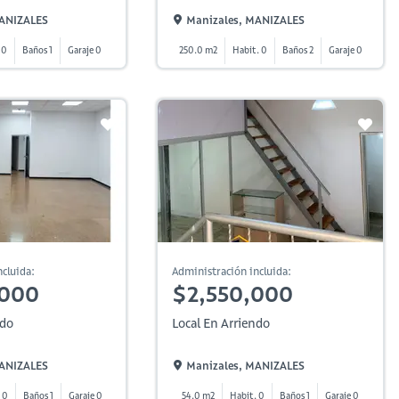
MANIZALES
Manizales, MANIZALES
 0
Baños 1
Garaje 0
250.0 m2
Habit. 0
Baños 2
Garaje 0
cluida:
Administración incluida:
,000
$2,550,000
ndo
Local En Arriendo
MANIZALES
Manizales, MANIZALES
 0
Baños 1
Garaje 0
54.0 m2
Habit. 0
Baños 1
Garaje 0