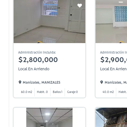
Administración incluida:
Administración in
$2,800,000
$2,900
Local En Arriendo
Local En Arrie
Manizales, MANIZALES
Manizales, 
60.0 m2
Habit. 0
Baños 1
Garaje 0
40.0 m2
Habit.