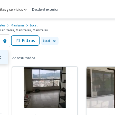
Desde el exterior
tes y servicios
ales
Manizales
Local
Manizales, Manizales, Manizales
Filtros
Local
22
resultados