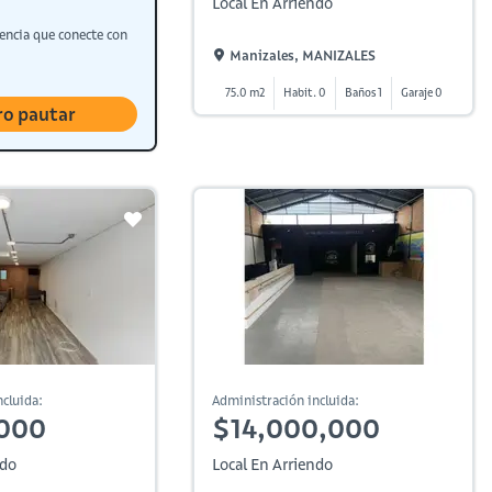
Local En Arriendo
encia que conecte con
Manizales, MANIZALES
75.0 m2
Habit. 0
Baños 1
Garaje 0
ro pautar
cluida:
Administración incluida:
,000
$14,000,000
ndo
Local En Arriendo