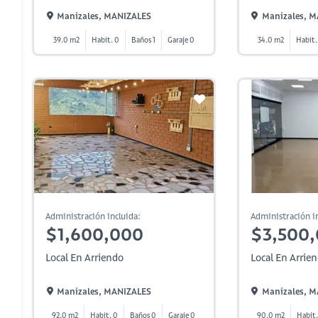
Manizales, MANIZALES
Manizales, 
39.0 m2
Habit. 0
Baños 1
Garaje 0
34.0 m2
Habit.
Administración incluida:
Administración in
$1,600,000
$3,500
Local En Arriendo
Local En Arrie
Manizales, MANIZALES
Manizales, 
92.0 m2
Habit. 0
Baños 0
Garaje 0
90.0 m2
Habit.