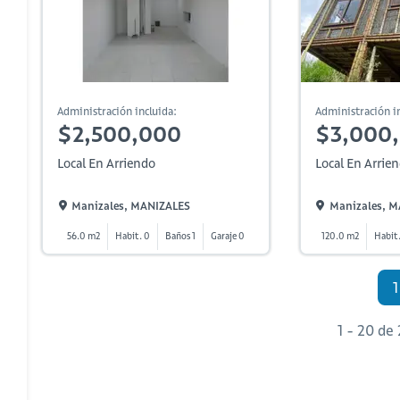
Administración incluida:
Administración in
$2,500,000
$3,000
Local En Arriendo
Local En Arrie
Manizales, MANIZALES
Manizales, 
56.0 m2
Habit. 0
Baños 1
Garaje 0
120.0 m2
Habit
1
1 - 20 de