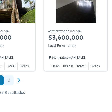
cluida:
Administración incluida:
,000
$3,600,000
ndo
Local En Arriendo
MANIZALES
Manizales, MANIZALES
. 0
Baños 3
Garaje 0
1.0 m2
Habit. 0
Baños 0
Garaje 0
2
 22 Resultados