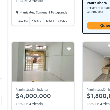
Local En Arriendo
Pauta ahora
Encuentra la audi
tu inmueble
Manizales, Comuna 8 Palogrande
29.0 m2
Habit. 0
Baños 1
Garaje 0
Quie
Administración incluida:
Administración in
$4,000,000
$1,800
Local En Arriendo
Local En Arrie