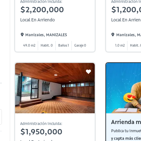
Administración incluida:
Administración in
$2,200,000
$1,200,
Local En Arriendo
Local En Arrie
Manizales, MANIZALES
Manizales, 
49.0 m2
Habit. 0
Baños 1
Garaje 0
1.0 m2
Habit. 
Arrienda m
Administración incluida:
$1,950,000
Publica tu inmue
y capta más clie