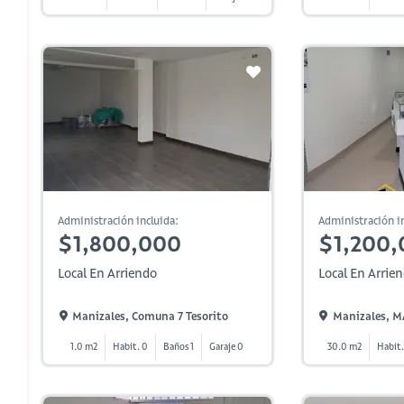
Administración incluida:
Administración in
$1,800,000
$1,200,
Local En Arriendo
Local En Arrie
Manizales, Comuna 7 Tesorito
Manizales, 
1.0 m2
Habit. 0
Baños 1
Garaje 0
30.0 m2
Habit.