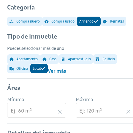
Categoría
Compra nuevo
Compra usado
Arriendo
Remates
Tipo de inmueble
Puedes seleccionar más de uno
Apartamento
Casa
Apartaestudio
Edificio
Oficina
Local
Ver más
Área
Mínima
Máxima
Detalles del inmueble