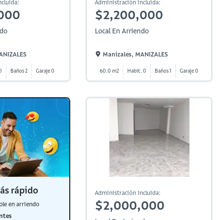
cluida:
Administración incluida:
000
$2,200,000
ndo
Local En Arriendo
MANIZALES
Manizales, MANIZALES
0
Baños 2
Garaje 0
60.0 m2
Habit. 0
Baños 1
Garaje 0
ás rápido
Administración incluida:
$2,000,000
ble en arriendo
ntes