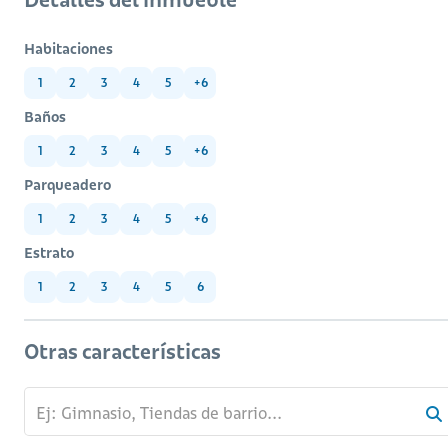
Habitaciones
1
2
3
4
5
+6
Baños
1
2
3
4
5
+6
Parqueadero
1
2
3
4
5
+6
Estrato
1
2
3
4
5
6
Otras características