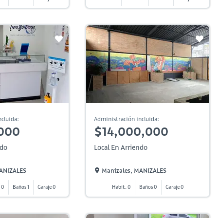
cluida:
Administración incluida:
000
$14,000,000
ndo
Local En Arriendo
MANIZALES
Manizales, MANIZALES
 0
Baños 1
Garaje 0
Habit. 0
Baños 0
Garaje 0