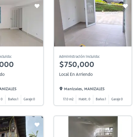
cluida:
Administración incluida:
,000
$750,000
ndo
Local En Arriendo
MANIZALES
Manizales, MANIZALES
 0
Baños 1
Garaje 0
17.0 m2
Habit. 0
Baños 1
Garaje 0