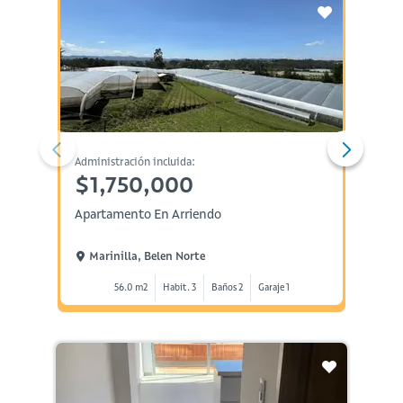
Administración incluida:
Arriend
$1,750,000
$3,
Apartamento En Arriendo
Aparta
Marinilla, Belen Norte
Marin
56.0 m2
Habit. 3
Baños 2
Garaje 1