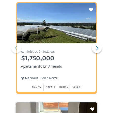
Administración incluida:
Arriend
$1,750,000
$3,
Apartamento En Arriendo
Aparta
Marinilla, Belen Norte
Marin
56.0 m2
Habit. 3
Baños 2
Garaje 1