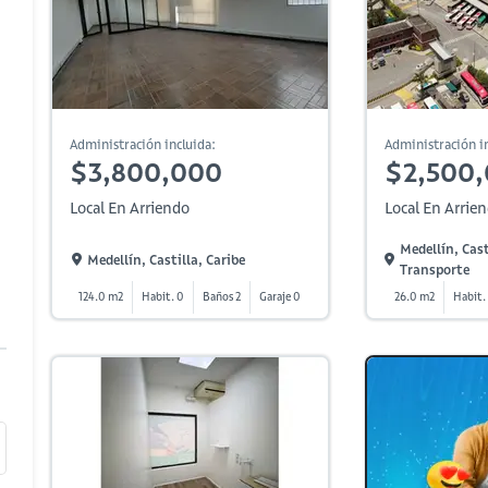
Administración incluida:
Administración in
$3,800,000
$2,500
Local En Arriendo
Local En Arrie
Medellín, Cast
Medellín, Castilla, Caribe
Transporte
124.0 m2
Habit. 0
Baños 2
Garaje 0
26.0 m2
Habit.