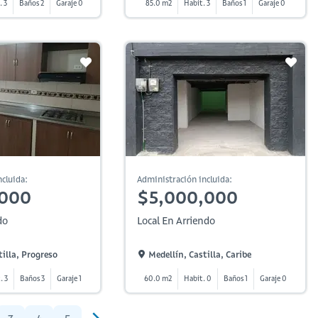
. 3
Baños 2
Garaje 0
85.0 m2
Habit. 3
Baños 1
Garaje 0
cluida:
Administración incluida:
,000
$5,000,000
do
Local En Arriendo
tilla, Progreso
Medellín, Castilla, Caribe
. 3
Baños 3
Garaje 1
60.0 m2
Habit. 0
Baños 1
Garaje 0