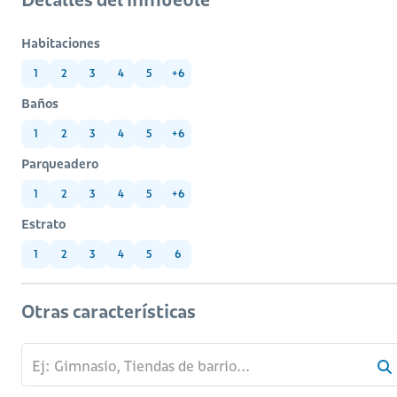
Habitaciones
1
2
3
4
5
+6
Baños
1
2
3
4
5
+6
Parqueadero
1
2
3
4
5
+6
Estrato
1
2
3
4
5
6
Otras características