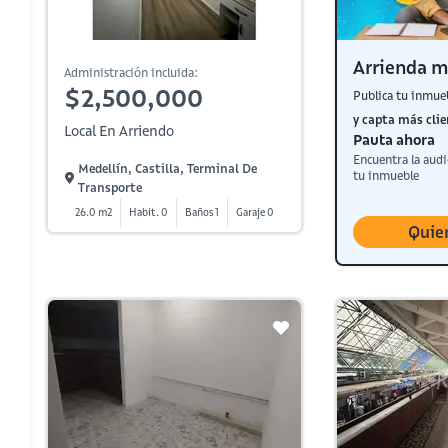
Arrienda m
Administración incluida:
$2,500,000
Publica tu inmue
y capta más clie
Local En Arriendo
Pauta ahora
Encuentra la audi
Medellín, Castilla, Terminal De
tu inmueble
Transporte
26.0 m2
Habit. 0
Baños 1
Garaje 0
Quie