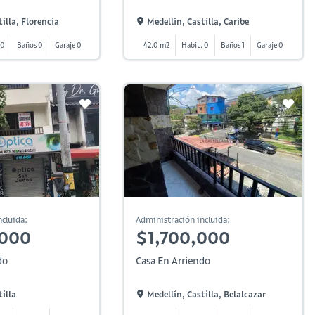
illa, Florencia
Medellín, Castilla, Caribe
 0
Baños 0
Garaje 0
42.0 m2
Habit. 0
Baños 1
Garaje 0
cluida:
Administración incluida:
,000
$1,700,000
do
Casa En Arriendo
illa
Medellín, Castilla, Belalcazar