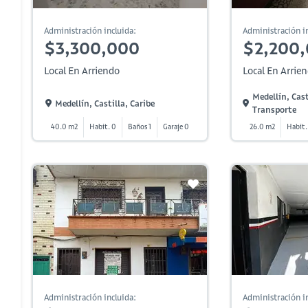
Administración incluida:
Administración in
$3,300,000
$2,200
Local En Arriendo
Local En Arrie
Medellín, Cast
Medellín, Castilla, Caribe
Transporte
40.0 m2
Habit. 0
Baños 1
Garaje 0
26.0 m2
Habit.
Administración incluida:
Administración in