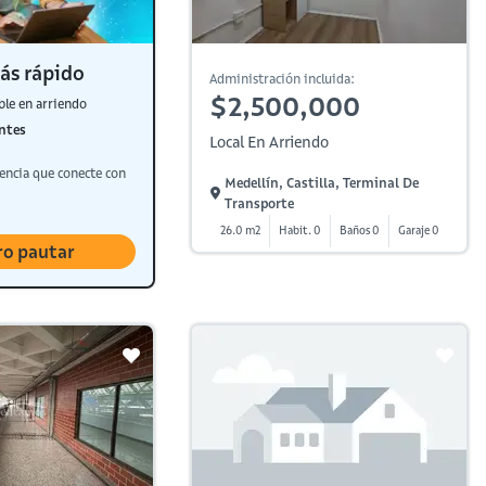
ás rápido
Administración incluida:
$2,500,000
ble en arriendo
ntes
Local En Arriendo
encia que conecte con
Medellín, Castilla, Terminal De
Transporte
26.0 m2
Habit. 0
Baños 0
Garaje 0
ro pautar