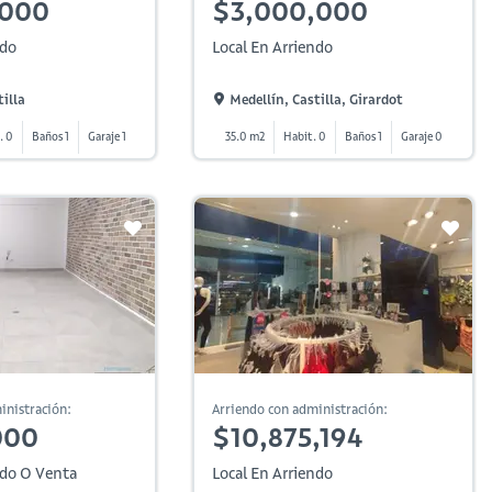
,000
$3,000,000
ndo
Local En Arriendo
illa
Medellín, Castilla, Girardot
. 0
Baños 1
Garaje 1
35.0 m2
Habit. 0
Baños 1
Garaje 0
inistración:
Arriendo con administración:
000
$10,875,194
ndo O Venta
Local En Arriendo