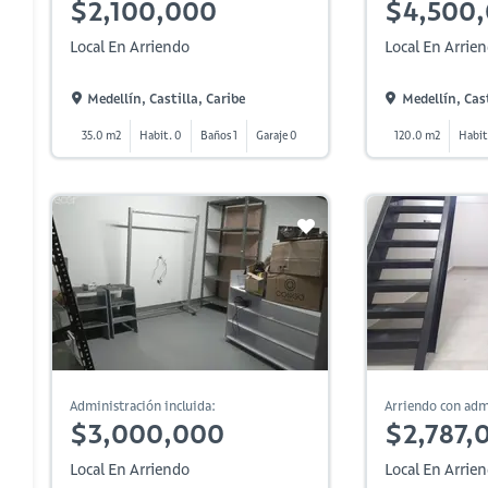
$2,100,000
$4,500
Local En Arriendo
Local En Arrie
Medellín, Castilla, Caribe
Medellín, Cast
35.0 m2
Habit. 0
Baños 1
Garaje 0
120.0 m2
Habit
Administración incluida:
Arriendo con adm
$3,000,000
$2,787,
Local En Arriendo
Local En Arrie