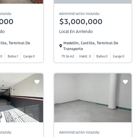
cluida:
Administración incluida:
,000
$3,000,000
ndo
Local En Arriendo
illa, Terminal De
Medellín, Castilla, Terminal De
Transporte
 0
Baños 1
Garaje 0
79.56 m2
Habit. 0
Baños 0
Garaje 0
cluida:
Administración incluida: