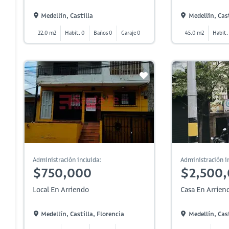
Medellín, Castilla
Medellín, Cast
22.0 m2
Habit. 0
Baños 0
Garaje 0
45.0 m2
Habit.
Administración incluida:
Administración in
$750,000
$2,500
Local En Arriendo
Casa En Arrien
Medellín, Castilla, Florencia
Medellín, Cast