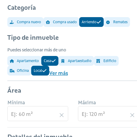
Categoría
Compra nuevo
Compra usado
Arriendo
Remates
Tipo de inmueble
Puedes seleccionar más de uno
Apartamento
Casa
Apartaestudio
Edificio
Oficina
Local
Ver más
Área
Mínima
Máxima
Detalles del inmueble