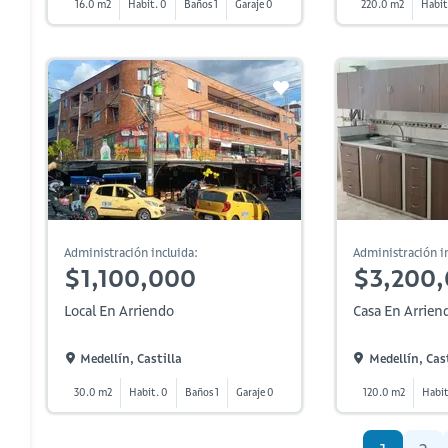
16.0 m2
Habit. 0
Baños 1
Garaje 0
220.0 m2
Habit
Administración incluida:
Administración in
$1,100,000
$3,200
Local En Arriendo
Casa En Arrien
Medellín, Castilla
Medellín, Cas
30.0 m2
Habit. 0
Baños 1
Garaje 0
120.0 m2
Habit