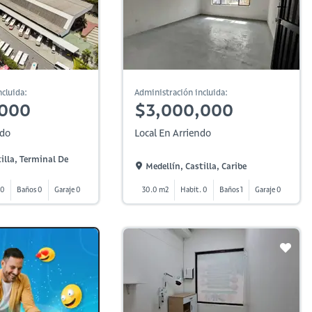
cluida:
Administración incluida:
,000
$3,000,000
ndo
Local En Arriendo
illa, Terminal De
Medellín, Castilla, Caribe
 0
Baños 0
Garaje 0
30.0 m2
Habit. 0
Baños 1
Garaje 0