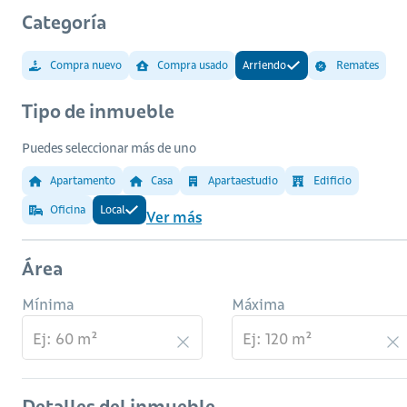
Categoría
Compra nuevo
Compra usado
Arriendo
Remates
Tipo de inmueble
Puedes seleccionar más de uno
Apartamento
Casa
Apartaestudio
Edificio
Oficina
Local
Ver más
Área
Mínima
Máxima
Detalles del inmueble