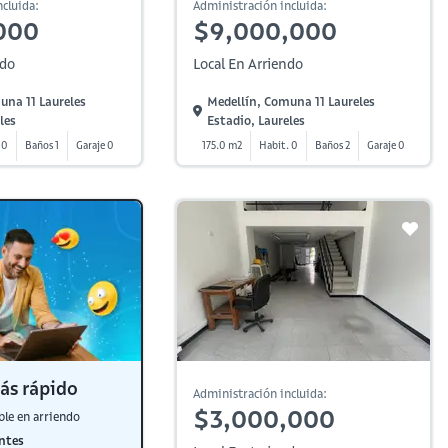
cluida:
Administración incluida:
000
$9,000,000
ndo
Local En Arriendo
una 11 Laureles
Medellín, Comuna 11 Laureles
les
Estadio, Laureles
 0
Baños 1
Garaje 0
175.0 m2
Habit. 0
Baños 2
Garaje 0
ás rápido
Administración incluida:
$3,000,000
ble en arriendo
ntes