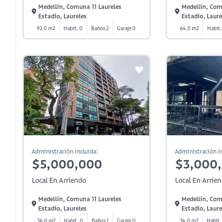
Medellín, Comuna 11 Laureles
Medellín, Com
Estadio, Laureles
Estadio, Laure
92.0 m2
Habit. 0
Baños 2
Garaje 0
64.0 m2
Habit.
Administración incluida:
Administración in
$5,000,000
$3,000
Local En Arriendo
Local En Arrie
Medellín, Comuna 11 Laureles
Medellín, Com
Estadio, Laureles
Estadio, Laure
36.0 m2
Habit. 0
Baños 1
Garaje 0
34.0 m2
Habit.