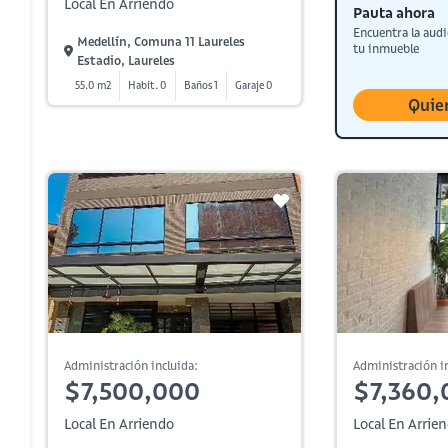
Local En Arriendo
Pauta ahora
Encuentra la audi
Medellín, Comuna 11 Laureles
tu inmueble
Estadio, Laureles
55.0 m2
Habit. 0
Baños 1
Garaje 0
Quie
Administración incluida:
Administración in
$7,500,000
$7,360,
Local En Arriendo
Local En Arrie