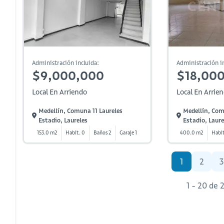
Administración incluida:
Administración in
$9,000,000
$18,00
Local En Arriendo
Local En Arrie
Medellín, Comuna 11 Laureles
Medellín, Com
Estadio, Laureles
Estadio, Laure
153.0 m2
Habit. 0
Baños 2
Garaje 1
400.0 m2
Habit
1
2
3
1 - 20 de 