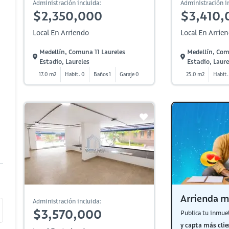
Administración incluida:
Administración in
$2,350,000
$3,410,
Local En Arriendo
Local En Arrie
Medellín, Comuna 11 Laureles
Medellín, Com
Estadio, Laureles
Estadio, Laure
17.0 m2
Habit. 0
Baños 1
Garaje 0
25.0 m2
Habit.
Arrienda m
Administración incluida:
$3,570,000
Publica tu inmue
y capta más clie