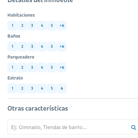
Habitaciones
1
2
3
4
5
+6
Baños
1
2
3
4
5
+6
Parqueadero
1
2
3
4
5
+6
Estrato
1
2
3
4
5
6
Otras características