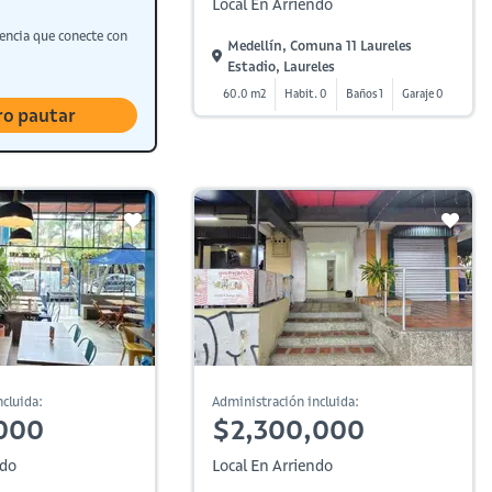
Local En Arriendo
encia que conecte con
Medellín, Comuna 11 Laureles
Estadio, Laureles
60.0 m2
Habit. 0
Baños 1
Garaje 0
ro pautar
cluida:
Administración incluida:
000
$2,300,000
ndo
Local En Arriendo