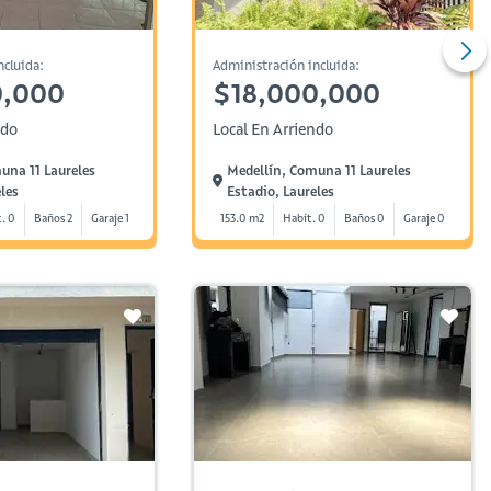
ncluida:
Administración incluida:
0,000
$18,000,000
ndo
Local En Arriendo
una 11 Laureles
Medellín, Comuna 11 Laureles
les
Estadio, Laureles
. 0
Baños 2
Garaje 1
153.0 m2
Habit. 0
Baños 0
Garaje 0