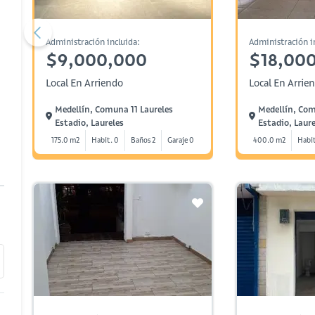
Administración incluida:
Administración i
$9,000,000
$18,00
Local En Arriendo
Local En Arrie
Medellín, Comuna 11 Laureles
Medellín, Com
Estadio, Laureles
Estadio, Laure
175.0 m2
Habit. 0
Baños 2
Garaje 0
400.0 m2
Habit