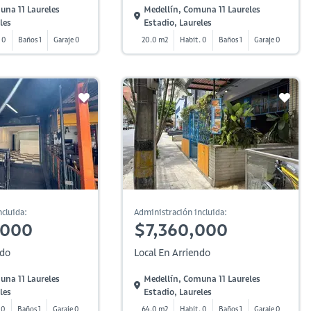
una 11 Laureles
Medellín, Comuna 11 Laureles
les
Estadio, Laureles
 0
Baños 1
Garaje 0
20.0 m2
Habit. 0
Baños 1
Garaje 0
cluida:
Administración incluida:
,000
$7,360,000
ndo
Local En Arriendo
una 11 Laureles
Medellín, Comuna 11 Laureles
les
Estadio, Laureles
 0
Baños 1
Garaje 0
64.0 m2
Habit. 0
Baños 1
Garaje 0