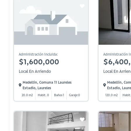
Administración incluida:
Administración in
$1,600,000
$6,400
Local En Arriendo
Local En Arrie
Medellín, Comuna 11 Laureles
Medellín, Com
Estadio, Laureles
Estadio, Laure
20.0 m2
Habit. 0
Baños 1
Garaje 0
120.0 m2
Habit