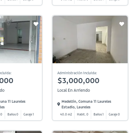
cluida:
Administración incluida:
,000
$3,000,000
ndo
Local En Arriendo
una 11 Laureles
Medellín, Comuna 11 Laureles
les
Estadio, Laureles
 0
Baños 0
Garaje 1
40.0 m2
Habit. 0
Baños 1
Garaje 0