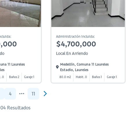
cluida:
Administración incluida:
0,000
$4,700,000
ndo
Local En Arriendo
una 11 Laureles
Medellín, Comuna 11 Laureles
les
Estadio, Laureles
. 0
Baños 2
Garaje 1
80.0 m2
Habit. 0
Baños 1
Garaje 1
4
11
204 Resultados