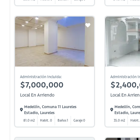
Administración incluida:
Administración in
$7,000,000
$2,400
Local En Arriendo
Local En Arrie
Medellín, Comuna 11 Laureles
Medellín, Com
Estadio, Laureles
Estadio, Laure
81.0 m2
Habit. 0
Baños 1
Garaje 0
35.0 m2
Habit.