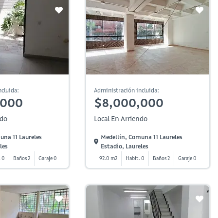
cluida:
Administración incluida:
,000
$8,000,000
ndo
Local En Arriendo
una 11 Laureles
Medellín, Comuna 11 Laureles
les
Estadio, Laureles
. 0
Baños 2
Garaje 0
92.0 m2
Habit. 0
Baños 2
Garaje 0