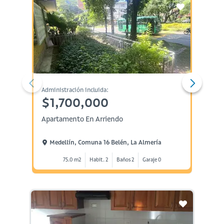
Administración incluida:
Administ
$1,700,000
$3,
Apartamento En Arriendo
Aparta
Mede
Medellín, Comuna 16 Belén, La Almería
Bern
75.0 m2
Habit. 2
Baños 2
Garaje 0