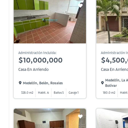
Administración incluida:
Administración in
$10,000,000
$4,500
Casa En Arriendo
Casa En Arrien
Medellín, La
Medellín, Belén, Rosales
Bolivar
328.0 m2
Habit. 6
Baños 5
Garaje 1
180.0 m2
Habit