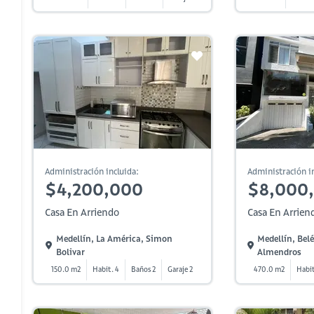
Administración incluida:
Administración in
$4,200,000
$8,000
Casa En Arriendo
Casa En Arrien
Medellín, La América, Simon
Medellín, Belé
Bolivar
Almendros
150.0 m2
Habit. 4
Baños 2
Garaje 2
470.0 m2
Habit