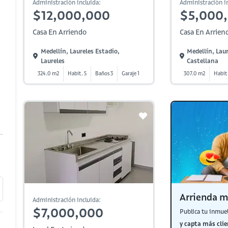
Administración incluida:
Administración in
$12,000,000
$5,000
Casa En Arriendo
Casa En Arrien
Medellín, Laureles Estadio,
Medellín, Laur
Laureles
Castellana
324.0 m2
Habit. 5
Baños 3
Garaje 1
307.0 m2
Habit
Arrienda m
Administración incluida:
$7,000,000
Publica tu inmue
y capta más clie