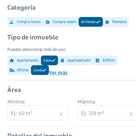
Categoría
Compra nuevo
Compra usado
Arriendo
Remates
Tipo de inmueble
Puedes seleccionar más de uno
Apartamento
Casa
Apartaestudio
Edificio
Oficina
Local
Ver más
Área
Mínima
Máxima
Detalles del inmueble