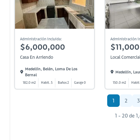
Administración incluida:
Administración in
$6,000,000
$11,000
Casa En Arriendo
Local Comercia
Medellín, Belén, Loma De Los
Medellín, Lau
Bernal
182.0 m2
Habit. 5
Baños 2
Garaje 0
150.0 m2
Habit
1
2
3
1 - 20 de 