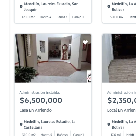
Medellín, Laureles Estadio, San
Medellín, La
Joaquin
Bolivar
120.0 m2
Habit. 4
Baños 3
Garaje 0
360.0 m2
Habit
Administración incluida:
Administración in
$6,500,000
$2,350,
Casa En Arriendo
Local En Arrie
Medellín, Laureles Estadio, La
Medellín, La
Castellana
Bolivar
340.0 m2
Habit. 5
Baños 4
Garaje 1
17.0 m2
Habit.