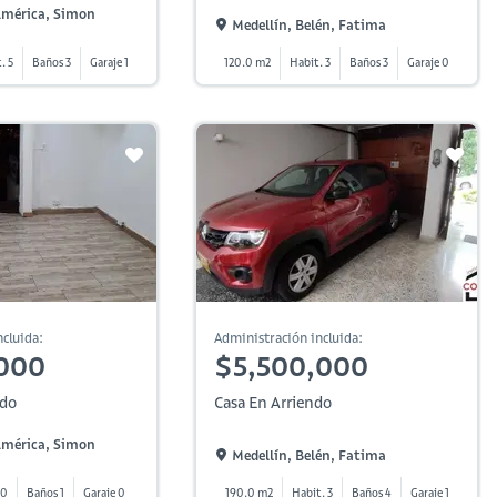
 América, Simon
Medellín, Belén, Fatima
. 5
Baños 3
Garaje 1
120.0 m2
Habit. 3
Baños 3
Garaje 0
cluida:
Administración incluida:
000
$5,500,000
ndo
Casa En Arriendo
 América, Simon
Medellín, Belén, Fatima
 0
Baños 1
Garaje 0
190.0 m2
Habit. 3
Baños 4
Garaje 1