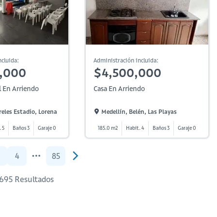
cluida:
Administración incluida:
,000
$4,500,000
l En Arriendo
Casa En Arriendo
reles Estadio, Lorena
Medellín, Belén, Las Playas
. 5
Baños 3
Garaje 0
185.0 m2
Habit. 4
Baños 3
Garaje 0
4
85
1,695 Resultados