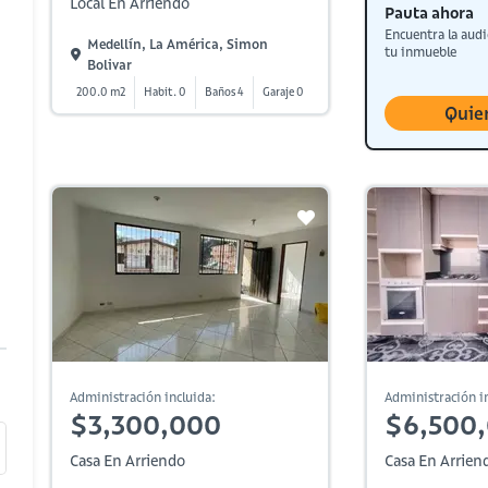
Local En Arriendo
Pauta ahora
Encuentra la audi
Medellín, La América, Simon
tu inmueble
Bolivar
200.0 m2
Habit. 0
Baños 4
Garaje 0
Quie
Administración incluida:
Administración in
$3,300,000
$6,500
Casa En Arriendo
Casa En Arrien