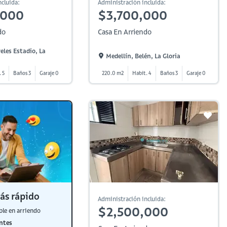
cluida:
Administración incluida:
,000
$3,700,000
do
Casa En Arriendo
eles Estadio, La
Medellín, Belén, La Gloria
. 5
Baños 3
Garaje 0
220.0 m2
Habit. 4
Baños 3
Garaje 0
ás rápido
Administración incluida:
$2,500,000
ble en arriendo
ntes