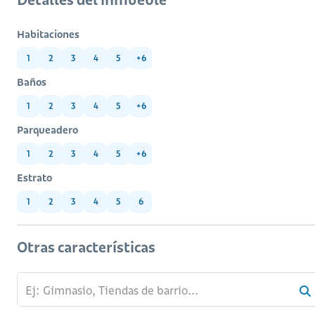
Habitaciones
1
2
3
4
5
+6
Baños
1
2
3
4
5
+6
Parqueadero
1
2
3
4
5
+6
Estrato
1
2
3
4
5
6
Otras características