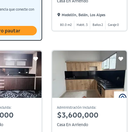
Casa En Arriendo
encia que conecte con
Medellín, Belén, Los Alpes
80.0 m2
Habit. 3
Baños 2
Garaje 0
ro pautar
cluida:
Administración incluida:
,000
$3,600,000
do
Casa En Arriendo