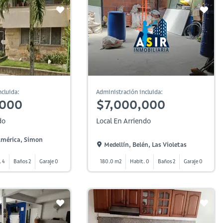
cluida:
Administración incluida:
,000
$7,000,000
do
Local En Arriendo
 América, Simon
Medellín, Belén, Las Violetas
. 4
Baños 2
Garaje 0
180.0 m2
Habit. 0
Baños 2
Garaje 0