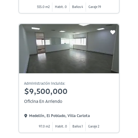
555.0 m2
Habit. 0
Baños 4
Garaje 19
Administración incluida:
$9,500,000
Oficina En Arriendo
Medellín, El Poblado, Villa Carlota
97.0 m2
Habit. 0
Baños 1
Garaje 2