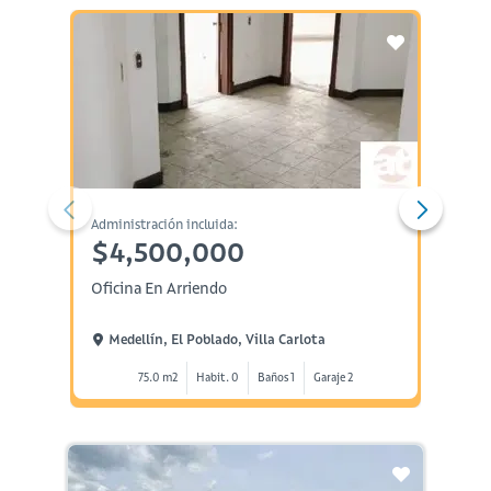
Administración incluida:
Administ
$4,500,000
$3,
Oficina En Arriendo
Oficin
Medellín, El Poblado, Villa Carlota
Medel
75.0 m2
Habit. 0
Baños 1
Garaje 2