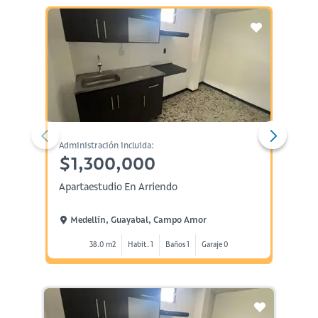
Administración incluida:
Administ
$1,300,000
$2,
Apartaestudio En Arriendo
Aparta
Medellín, Guayabal, Campo Amor
Mede
38.0 m2
Habit. 1
Baños 1
Garaje 0