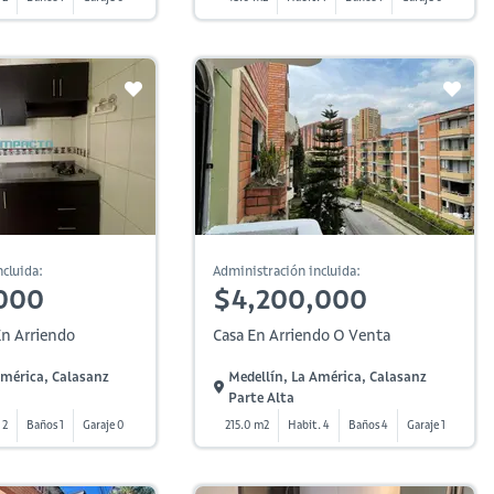
cluida:
Administración incluida:
000
$4,200,000
n Arriendo
Casa En Arriendo O Venta
América, Calasanz
Medellín, La América, Calasanz
Parte Alta
 2
Baños 1
Garaje 0
215.0 m2
Habit. 4
Baños 4
Garaje 1