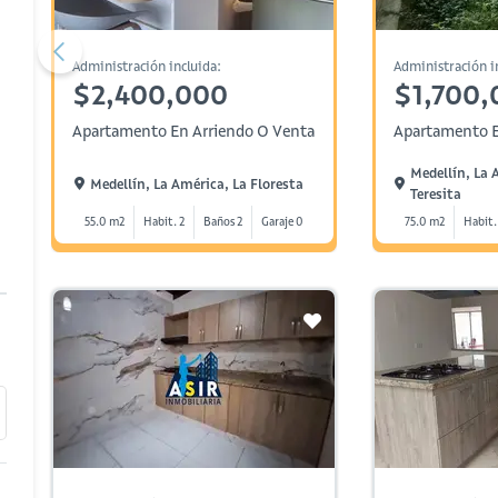
Administración incluida:
Administración i
$2,400,000
$1,700,
Apartamento En Arriendo O Venta
Apartamento E
Medellín, La 
Medellín, La América, La Floresta
Teresita
55.0 m2
Habit. 2
Baños 2
Garaje 0
75.0 m2
Habit.