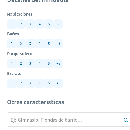
Habitaciones
1
2
3
4
5
+6
Baños
1
2
3
4
5
+6
Parqueadero
1
2
3
4
5
+6
Estrato
1
2
3
4
5
6
Otras características