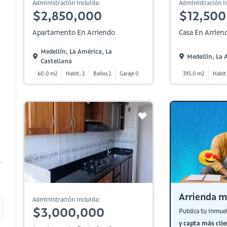
Administración incluida:
Administración in
$2,850,000
$12,500
Apartamento En Arriendo
Casa En Arrien
Medellín, La América, La
Medellín, La 
Castellana
60.0 m2
Habit. 2
Baños 2
Garaje 0
395.0 m2
Habit
Arrienda m
Administración incluida:
$3,000,000
Publica tu inmue
y capta más clie