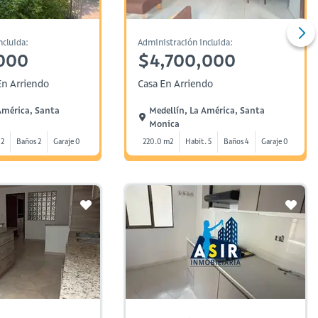
ncluida:
Administración incluida:
000
$4,700,000
n Arriendo
Casa En Arriendo
América, Santa
Medellín, La América, Santa
Monica
 2
Baños 2
Garaje 0
220.0 m2
Habit. 5
Baños 4
Garaje 0