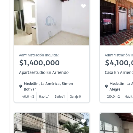
Administración incluida:
Administración in
$1,400,000
$4,100,
Apartaestudio En Arriendo
Casa En Arrien
Medellín, La América, Simon
Medellín, La
Bolivar
Alegre
40.0 m2
Habit. 1
Baños 1
Garaje 0
210.0 m2
Habit