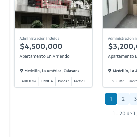
Administración incluida:
Administración in
$4,500,000
$3,200
Apartamento En Arriendo
Apartamento E
Medellín, La América, Calasanz
Medellín, La 
400.0 m2
Habit. 4
Baños 2
Garaje 1
160.0 m2
Habit
1
2
3
1 - 20 de 