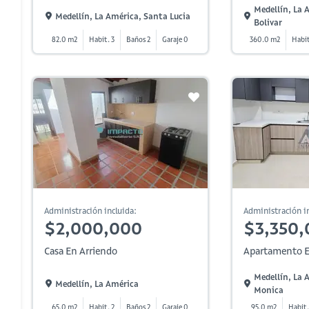
Medellín, La
Medellín, La América, Santa Lucia
Bolivar
82.0 m2
Habit. 3
Baños 2
Garaje 0
360.0 m2
Habit
Administración incluida:
Administración in
$2,000,000
$3,350,
Casa En Arriendo
Apartamento E
Medellín, La 
Medellín, La América
Monica
65.0 m2
Habit. 2
Baños 2
Garaje 0
95.0 m2
Habit.