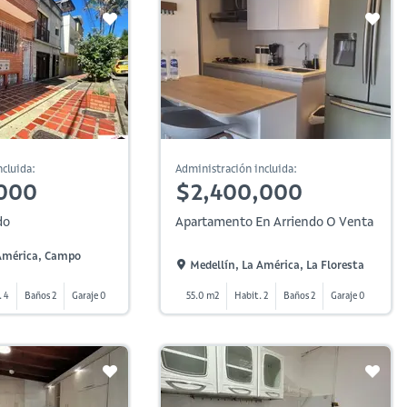
cluida:
Administración incluida:
000
$2,400,000
do
Apartamento En Arriendo O Venta
 América, Campo
Medellín, La América, La Floresta
. 4
Baños 2
Garaje 0
55.0 m2
Habit. 2
Baños 2
Garaje 0