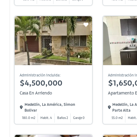
Administración incluida:
Administración in
$4,500,000
$1,650,
Casa En Arriendo
Apartamento E
Medellín, La América, Simon
Medellín, La 
Bolivar
Parte Alta
180.0 m2
Habit. 4
Baños 2
Garaje 0
55.0 m2
Habit.