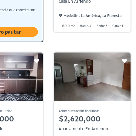
Casa En Arriendo
encia que conecte con
Medellín, La América, La Floresta
180.0 m2
Habit. 4
Baños 3
Garaje 1
ro pautar
cluida:
Administración incluida:
,000
$2,620,000
do
Apartamento En Arriendo