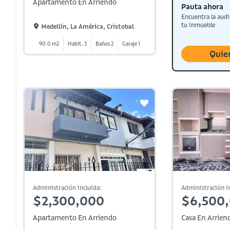
Apartamento En Arriendo
Pauta ahora
Encuentra la audi
tu inmueble
Medellín, La América, Cristobal
90.0 m2
Habit. 3
Baños 2
Garaje 1
Quie
Administración incluida:
Administración in
$2,300,000
$6,500
Apartamento En Arriendo
Casa En Arrien