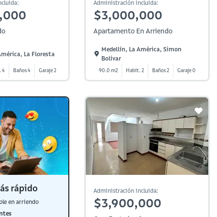
cluida:
Administración incluida:
,000
$3,000,000
do
Apartamento En Arriendo
Medellín, La América, Simon
América, La Floresta
Bolivar
. 4
Baños 4
Garaje 2
90.0 m2
Habit. 2
Baños 2
Garaje 0
ás rápido
Administración incluida:
$3,900,000
ble en arriendo
ntes