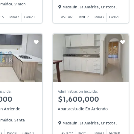
 América, Simon
Medellín, La América, Cristobal
. 5
Baños 3
Garaje 1
85.0 m2
Habit. 2
Baños 2
Garaje 0
cluida:
Administración incluida:
000
$1,600,000
n Arriendo
Apartaestudio En Arriendo
América, Santa
Medellín, La América, Cristobal
 2
Baños 1
Garaje 0
45.0 m2
Habit. 1
Baños 1
Garaje 0