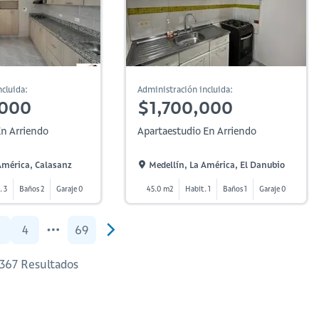
cluida:
Administración incluida:
,000
$1,700,000
n Arriendo
Apartaestudio En Arriendo
América, Calasanz
Medellín, La América, El Danubio
. 3
Baños 2
Garaje 0
45.0 m2
Habit. 1
Baños 1
Garaje 0
4
69
1,367 Resultados