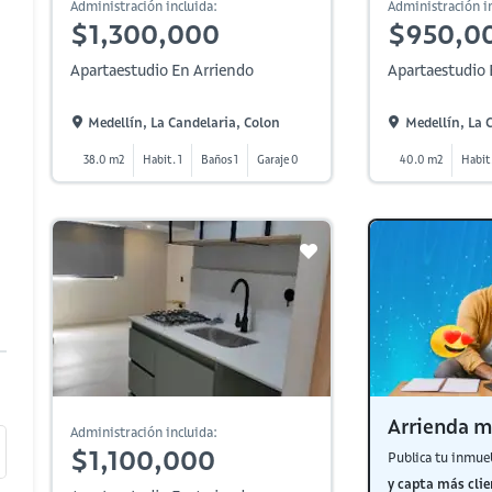
Administración incluida:
Administración in
$1,300,000
$950,0
Apartaestudio En Arriendo
Apartaestudio 
Medellín, La Candelaria, Colon
Medellín, La 
38.0 m2
Habit. 1
Baños 1
Garaje 0
40.0 m2
Habit.
Arrienda m
Administración incluida:
$1,100,000
Publica tu inmue
y capta más clie