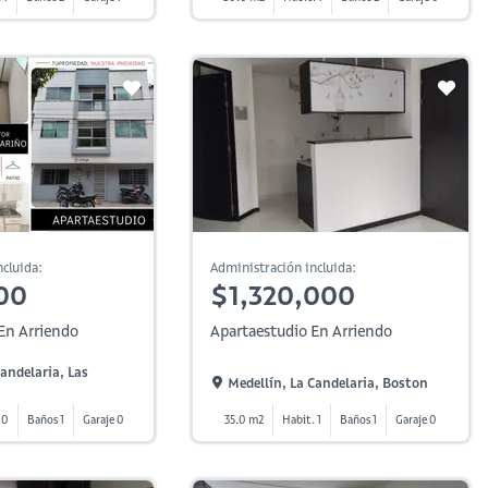
cluida:
Administración incluida:
00
$1,320,000
En Arriendo
Apartaestudio En Arriendo
Candelaria, Las
Medellín, La Candelaria, Boston
 0
Baños 1
Garaje 0
35.0 m2
Habit. 1
Baños 1
Garaje 0