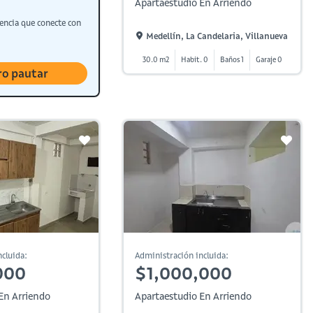
Apartaestudio En Arriendo
encia que conecte con
Medellín, La Candelaria, Villanueva
30.0 m2
Habit. 0
Baños 1
Garaje 0
ro pautar
cluida:
Administración incluida:
000
$1,000,000
En Arriendo
Apartaestudio En Arriendo