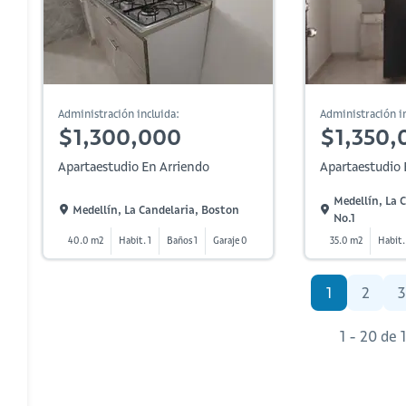
Administración incluida:
Administración in
$1,300,000
$1,350,
Apartaestudio En Arriendo
Apartaestudio 
Medellín, La
Medellín, La Candelaria, Boston
No.1
40.0 m2
Habit. 1
Baños 1
Garaje 0
35.0 m2
Habit.
1
2
3
1 - 20 de