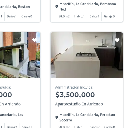
Medellín, La Candelaria, Bombona
Candelaria, Boston
No.1
 1
Baños 1
Garaje 0
28.0 m2
Habit. 1
Baños 1
Garaje 0
cluida:
Administración incluida:
,000
$3,500,000
En Arriendo
Apartaestudio En Arriendo
Candelaria, Las
Medellín, La Candelaria, Perpetuo
Socorro
 1
Baños 2
Garaje 1
50.0 m2
Habit. 1
Baños 2
Garaje 0