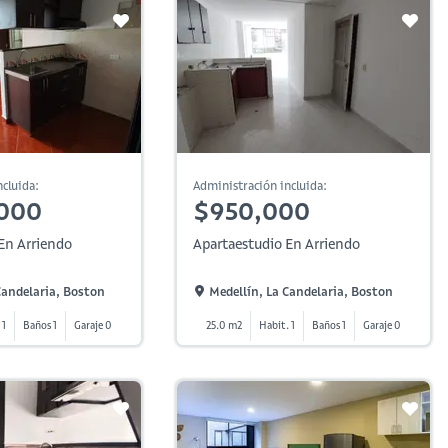
cluida:
Administración incluida:
,000
$950,000
En Arriendo
Apartaestudio En Arriendo
Candelaria, Boston
Medellín, La Candelaria, Boston
 1
Baños 1
Garaje 0
25.0 m2
Habit. 1
Baños 1
Garaje 0