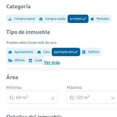
Categoría
Compra nuevo
Compra usado
Arriendo
Remates
Tipo de inmueble
Puedes seleccionar más de uno
Apartamento
Casa
Apartaestudio
Edificio
Oficina
Local
Ver más
Área
Mínima
Máxima
Detalles del inmueble