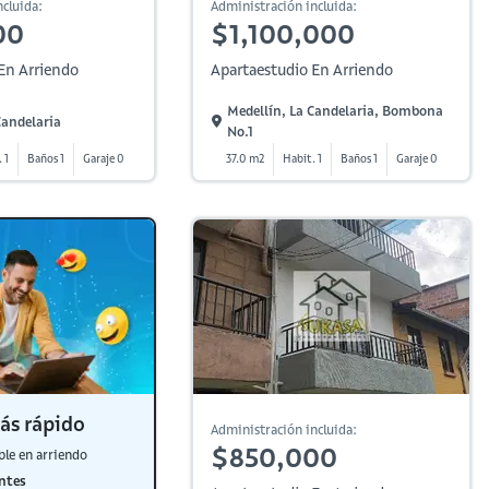
cluida:
Administración incluida:
00
$1,100,000
En Arriendo
Apartaestudio En Arriendo
Medellín, La Candelaria, Bombona
Candelaria
No.1
 1
Baños 1
Garaje 0
37.0 m2
Habit. 1
Baños 1
Garaje 0
ás rápido
Administración incluida:
$850,000
ble en arriendo
ntes