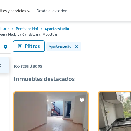
Desde el exterior
tes y servicios
elaria
Bombona No1
Apartaestudio
ona No.1, La Candelaria, Medellín
Filtros
Apartaestudio
165
resultados
Inmuebles destacados