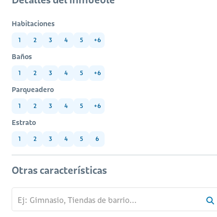
Habitaciones
1
2
3
4
5
+6
Baños
1
2
3
4
5
+6
Parqueadero
1
2
3
4
5
+6
Estrato
1
2
3
4
5
6
Otras características