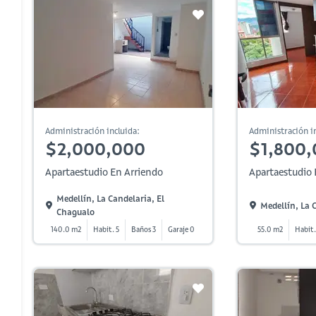
Administración incluida:
Administración in
$2,000,000
$1,800
Apartaestudio En Arriendo
Apartaestudio 
Medellín, La Candelaria, El
Medellín, La 
Chagualo
140.0 m2
Habit. 5
Baños 3
Garaje 0
55.0 m2
Habit.