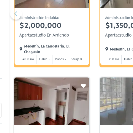
Administración incluida:
Administración i
$2,000,000
$1,350,
Apartaestudio En Arriendo
Apartaestudio 
Medellín, La Candelaria, El
Medellín, La 
Chagualo
140.0 m2
Habit. 5
Baños 3
Garaje 0
35.0 m2
Habit.