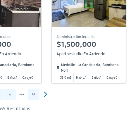
cluida:
Administración incluida:
000
$1,500,000
En Arriendo
Apartaestudio En Arriendo
 Candelaria, Bombona
Medellín, La Candelaria, Bombona
No.1
 0
Baños 1
Garaje 0
38.0 m2
Habit. 1
Baños 1
Garaje 0
4
9
 165 Resultados