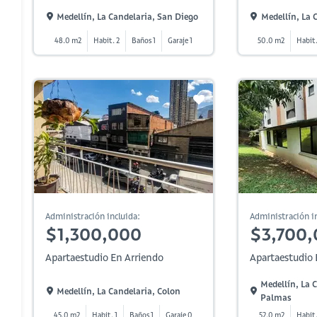
Medellín, La Candelaria, San Diego
Medellín, La 
48.0 m2
Habit. 2
Baños 1
Garaje 1
50.0 m2
Habit.
Administración incluida:
Administración in
$1,300,000
$3,700
Apartaestudio En Arriendo
Apartaestudio 
Medellín, La 
Medellín, La Candelaria, Colon
Palmas
45.0 m2
Habit. 1
Baños 1
Garaje 0
52.0 m2
Habit.