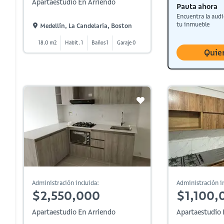
Apartaestudio En Arriendo
Pauta ahora
Encuentra la audi
tu inmueble
Medellín, La Candelaria, Boston
18.0 m2
Habit. 1
Baños 1
Garaje 0
Quie
Administración incluida:
Administración in
$2,550,000
$1,100,
Apartaestudio En Arriendo
Apartaestudio 