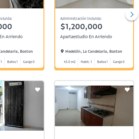
ncluida:
Administración incluida:
000
$1,200,000
En Arriendo
Apartaestudio En Arriendo
Candelaria, Boston
Medellín, La Candelaria, Boston
 1
Baños 1
Garaje 0
45.0 m2
Habit. 1
Baños 1
Garaje 0