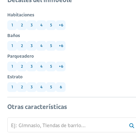
Habitaciones
1
2
3
4
5
+6
Baños
1
2
3
4
5
+6
Parqueadero
1
2
3
4
5
+6
Estrato
1
2
3
4
5
6
Otras características