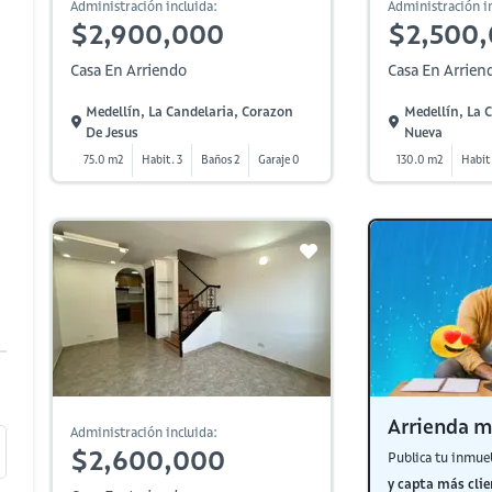
Administración incluida:
Administración in
$2,900,000
$2,500
Casa En Arriendo
Casa En Arrien
Medellín, La Candelaria, Corazon
Medellín, La C
De Jesus
Nueva
75.0 m2
Habit. 3
Baños 2
Garaje 0
130.0 m2
Habit
Arrienda m
Administración incluida:
$2,600,000
Publica tu inmue
y capta más clie