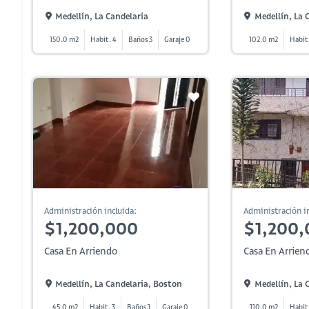
Medellín, La Candelaria
Medellín, La 
150.0 m2
Habit. 4
Baños 3
Garaje 0
102.0 m2
Habit
Administración incluida:
Administración in
$1,200,000
$1,200,
Casa En Arriendo
Casa En Arrien
Medellín, La Candelaria, Boston
Medellín, La 
45.0 m2
Habit. 3
Baños 1
Garaje 0
110.0 m2
Habit