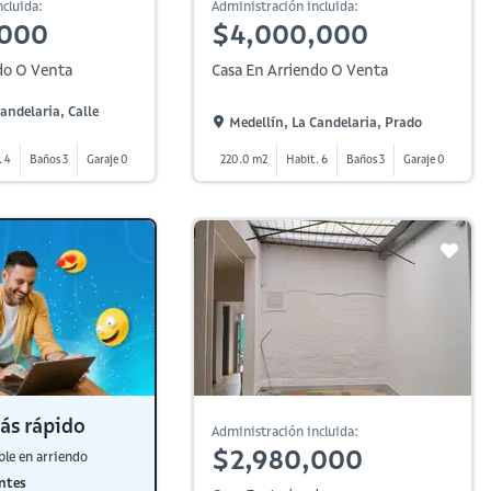
cluida:
Administración incluida:
,000
$4,000,000
do O Venta
Casa En Arriendo O Venta
andelaria, Calle
Medellín, La Candelaria, Prado
. 4
Baños 3
Garaje 0
220.0 m2
Habit. 6
Baños 3
Garaje 0
ás rápido
Administración incluida:
$2,980,000
ble en arriendo
ntes