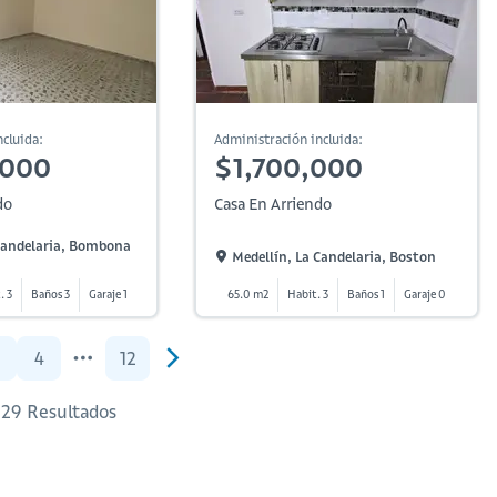
cluida:
Administración incluida:
,000
$1,700,000
do
Casa En Arriendo
 Candelaria, Bombona
Medellín, La Candelaria, Boston
. 3
Baños 3
Garaje 1
65.0 m2
Habit. 3
Baños 1
Garaje 0
4
12
229 Resultados