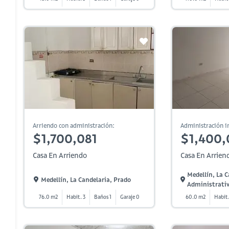
Arriendo con administración:
Administración in
$1,700,081
$1,400
Casa En Arriendo
Casa En Arrien
Medellín, La C
Medellín, La Candelaria, Prado
Administrati
76.0 m2
Habit. 3
Baños 1
Garaje 0
60.0 m2
Habit.