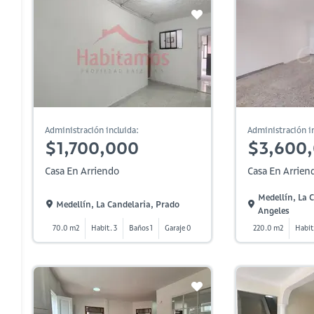
Administración incluida:
Administración in
$1,700,000
$3,600
Casa En Arriendo
Casa En Arrien
Medellín, La 
Medellín, La Candelaria, Prado
Angeles
70.0 m2
Habit. 3
Baños 1
Garaje 0
220.0 m2
Habit