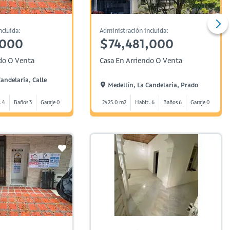
ncluida:
Administración incluida:
,000
$74,481,000
do O Venta
Casa En Arriendo O Venta
Candelaria, Calle
Medellín, La Candelaria, Prado
. 4
Baños 3
Garaje 0
2425.0 m2
Habit. 6
Baños 6
Garaje 0