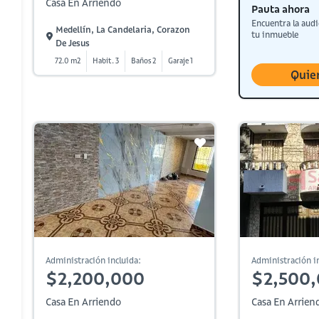
Casa En Arriendo
Pauta ahora
Encuentra la audi
Medellín, La Candelaria, Corazon
tu inmueble
De Jesus
72.0 m2
Habit. 3
Baños 2
Garaje 1
Quie
Administración incluida:
Administración in
$2,200,000
$2,500
Casa En Arriendo
Casa En Arrien