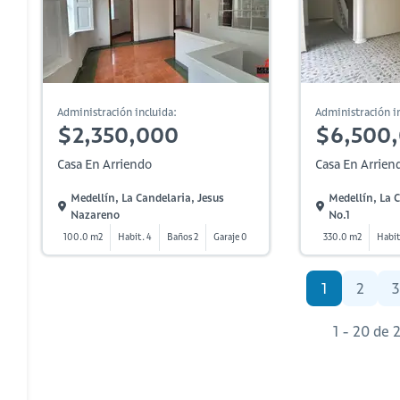
Administración incluida:
Administración in
$2,350,000
$6,500
Casa En Arriendo
Casa En Arrien
Medellín, La Candelaria, Jesus
Medellín, La
Nazareno
No.1
100.0 m2
Habit. 4
Baños 2
Garaje 0
330.0 m2
Habit
1
2
3
1 - 20 de 