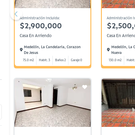
Administración incluida:
Administración i
$2,900,000
$2,500
Casa En Arriendo
Casa En Arrien
Medellín, La Candelaria, Corazon
Medellín, La 
De Jesus
Nueva
75.0 m2
Habit. 3
Baños 2
Garaje 0
130.0 m2
Habit