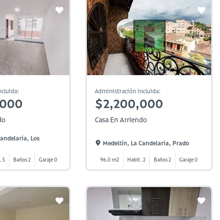
cluida:
Administración incluida:
,000
$2,200,000
do
Casa En Arriendo
Candelaria, Los
Medellín, La Candelaria, Prado
. 5
Baños 2
Garaje 0
96.0 m2
Habit. 2
Baños 2
Garaje 0