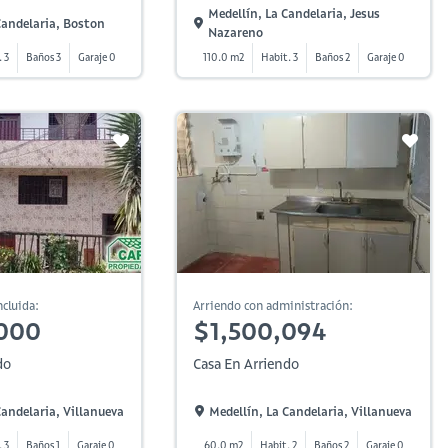
Medellín, La Candelaria, Jesus
Candelaria, Boston
Nazareno
. 3
Baños 3
Garaje 0
110.0 m2
Habit. 3
Baños 2
Garaje 0
cluida:
Arriendo con administración:
000
$1,500,094
do
Casa En Arriendo
Candelaria, Villanueva
Medellín, La Candelaria, Villanueva
. 3
Baños 1
Garaje 0
60.0 m2
Habit. 2
Baños 2
Garaje 0