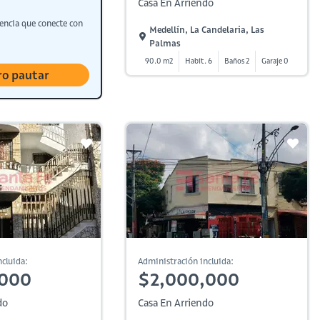
Casa En Arriendo
encia que conecte con
Medellín, La Candelaria, Las
Palmas
90.0 m2
Habit. 6
Baños 2
Garaje 0
ro pautar
cluida:
Administración incluida:
,000
$2,000,000
do
Casa En Arriendo