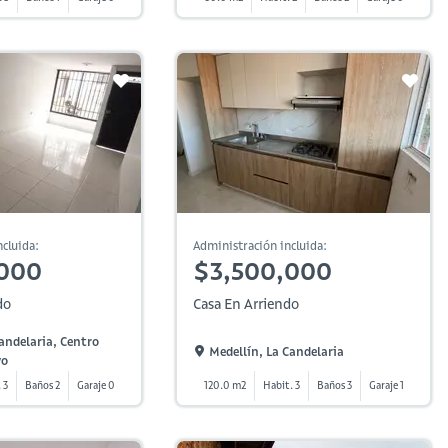
cluida:
Administración incluida:
,000
$3,500,000
do
Casa En Arriendo
andelaria, Centro
Medellín, La Candelaria
vo
 3
Baños 2
Garaje 0
120.0 m2
Habit. 3
Baños 3
Garaje 1