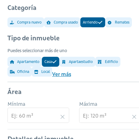
Categoría
Compra nuevo
Compra usado
Arriendo
Remates
Tipo de inmueble
Puedes seleccionar más de uno
Apartamento
Casa
Apartaestudio
Edificio
Oficina
Local
Ver más
Área
Mínima
Máxima
Detalles del inmueble