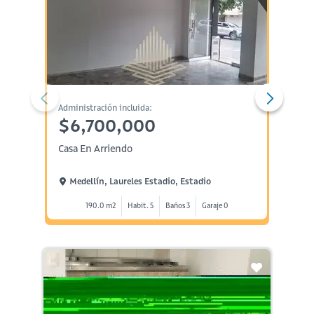
Administración incluida:
Administ
$6,700,000
$1,
Casa En Arriendo
Aparta
Medellín, Laureles Estadio, Estadio
Mede
190.0 m2
Habit. 5
Baños 3
Garaje 0