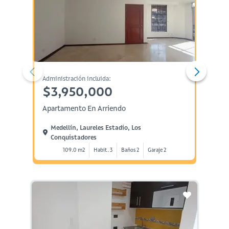
Administración incluida:
Administ
$3,950,000
$7,
Apartamento En Arriendo
Aparta
Medellín, Laureles Estadio, Los
Medel
Conquistadores
Conq
109.0 m2
Habit. 3
Baños 2
Garaje 2