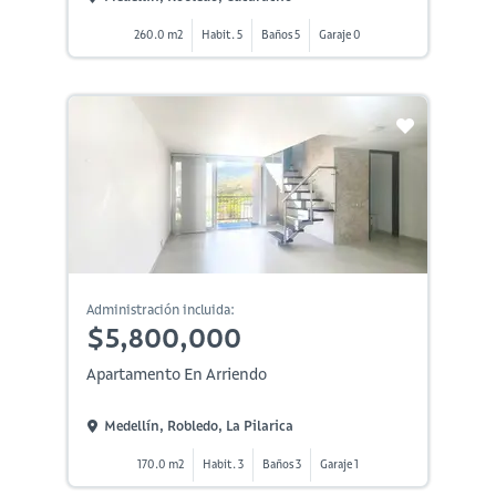
260.0 m2
Habit. 5
Baños 5
Garaje 0
Administración incluida:
$5,800,000
Apartamento En Arriendo
Medellín, Robledo, La Pilarica
170.0 m2
Habit. 3
Baños 3
Garaje 1