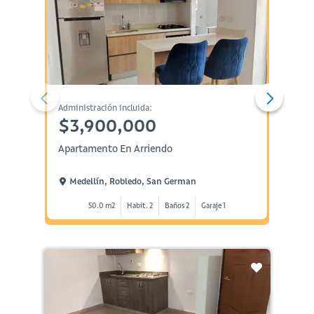
Administración incluida:
Administ
$3,900,000
$3,
Apartamento En Arriendo
Aparta
Medellín, Robledo, San German
Mede
50.0 m2
Habit. 2
Baños 2
Garaje 1