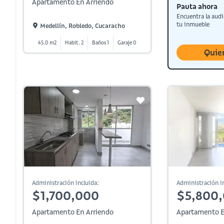
Apartamento En Arriendo
Pauta ahora
Encuentra la audi
tu inmueble
Medellín, Robledo, Cucaracho
45.0 m2
Habit. 2
Baños 1
Garaje 0
Quie
Administración incluida:
Administración in
$1,700,000
$5,800
Apartamento En Arriendo
Apartamento E