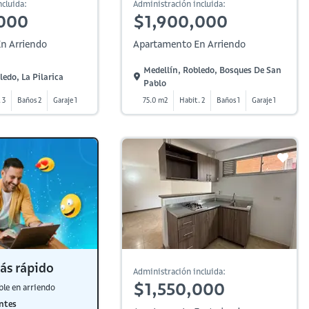
cluida:
Administración incluida:
000
$1,900,000
n Arriendo
Apartamento En Arriendo
Medellín, Robledo, Bosques De San
ledo, La Pilarica
Pablo
 3
Baños 2
Garaje 1
75.0 m2
Habit. 2
Baños 1
Garaje 1
ás rápido
Administración incluida:
$1,550,000
ble en arriendo
ntes