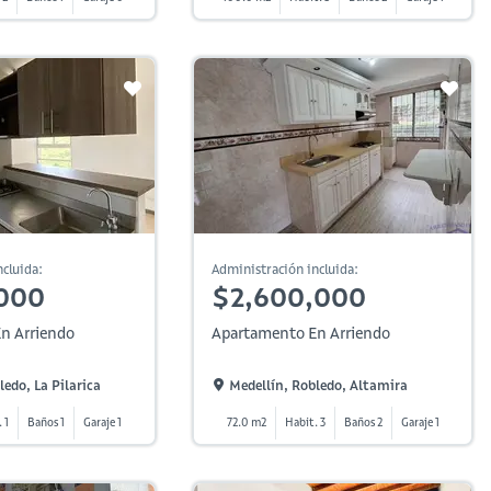
cluida:
Administración incluida:
000
$2,600,000
n Arriendo
Apartamento En Arriendo
ledo, La Pilarica
Medellín, Robledo, Altamira
 1
Baños 1
Garaje 1
72.0 m2
Habit. 3
Baños 2
Garaje 1