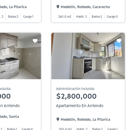
ledo, La Pilarica
Medellín, Robledo, Cucaracho
. 3
Baños 3
Garaje 1
260.0 m2
Habit. 5
Baños 5
Garaje 0
cluida:
Administración incluida:
000
$2,800,000
n Arriendo
Apartamento En Arriendo
ledo, Santa
Medellín, Robledo, La Pilarica
 2
Baños 1
Garaje 0
100.0 m2
Habit. 3
Baños 2
Garaje 1