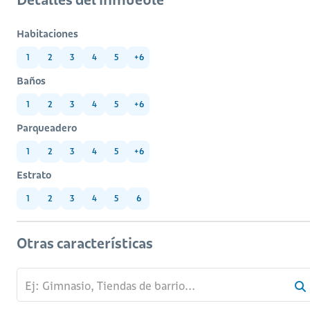
Habitaciones
1
2
3
4
5
+6
Baños
1
2
3
4
5
+6
Parqueadero
1
2
3
4
5
+6
Estrato
1
2
3
4
5
6
Otras características