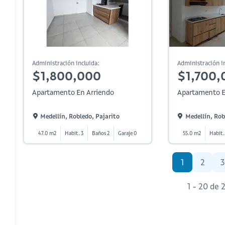
Administración incluida:
Administración in
$1,800,000
$1,700,
Apartamento En Arriendo
Apartamento E
Medellín, Robledo, Pajarito
Medellín, Rob
47.0 m2
Habit. 3
Baños 2
Garaje 0
55.0 m2
Habit.
1
2
3
1 - 20 de 