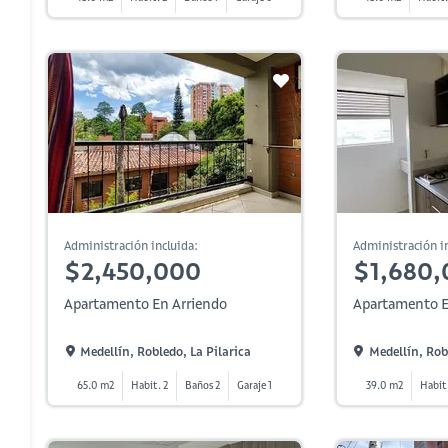
Administración incluida:
Administración in
$2,450,000
$1,680,
Apartamento En Arriendo
Apartamento E
Medellín, Robledo, La Pilarica
Medellín, Rob
65.0 m2
Habit. 2
Baños 2
Garaje 1
39.0 m2
Habit.