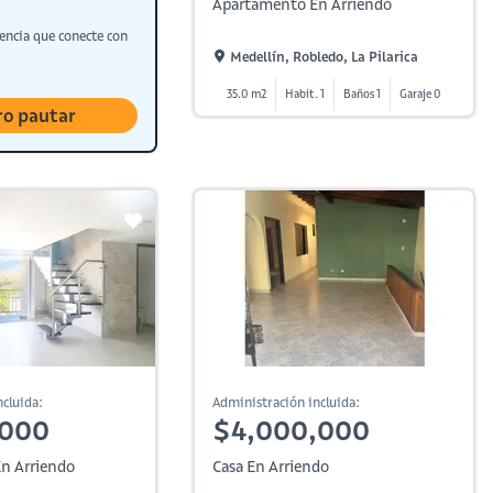
Apartamento En Arriendo
encia que conecte con
Medellín, Robledo, La Pilarica
35.0 m2
Habit. 1
Baños 1
Garaje 0
ro pautar
cluida:
Administración incluida:
,000
$4,000,000
n Arriendo
Casa En Arriendo