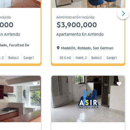
ncluida:
Administración incluida:
,000
$3,900,000
n Arriendo
Apartamento En Arriendo
ledo, Facultad De
Medellín, Robledo, San German
. 3
Baños 2
Garaje 1
50.0 m2
Habit. 2
Baños 2
Garaje 1