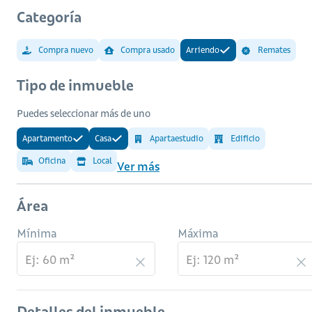
Categoría
Compra nuevo
Compra usado
Arriendo
Remates
Tipo de inmueble
Puedes seleccionar más de uno
Apartamento
Casa
Apartaestudio
Edificio
Oficina
Local
Ver más
Área
Mínima
Máxima
Detalles del inmueble