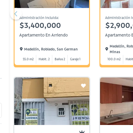
Administración incluida:
Administración i
$3,400,000
$2,900
Apartamento En Arriendo
Apartamento E
Medellín, Rob
Medellín, Robledo, San German
Minas
55.0 m2
Habit. 2
Baños 2
Garaje 1
100.0 m2
Habit