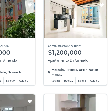
cluida:
Administración incluida:
000
$1,200,000
n Arriendo
Apartamento En Arriendo
Medellín, Robledo, Urbanizacion
ledo, Nazareth
Manesa
 3
Baños 0
Garaje 0
42.0 m2
Habit. 2
Baños 1
Garaje 0