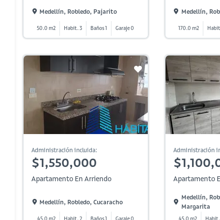
Medellín, Robledo, Pajarito
Medellín, Rob
50.0 m2
Habit. 3
Baños 1
Garaje 0
170.0 m2
Habit
Administración incluida:
Administración in
$1,550,000
$1,100,
Apartamento En Arriendo
Apartamento E
Medellín, Rob
Medellín, Robledo, Cucaracho
Margarita
45.0 m2
Habit. 2
Baños 1
Garaje 0
45.0 m2
Habit.