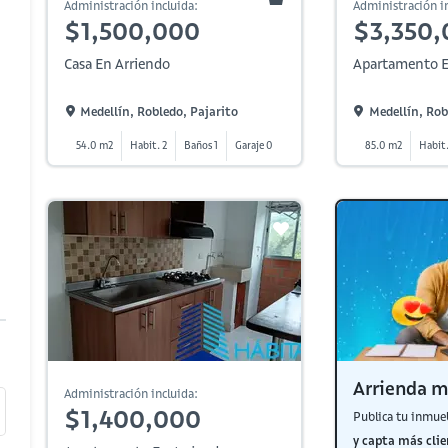
Administración incluida:
Administración in
$1,500,000
$3,350,
Casa En Arriendo
Apartamento E
Medellín, Robledo, Pajarito
Medellín, Rob
54.0 m2
Habit. 2
Baños 1
Garaje 0
85.0 m2
Habit.
Arrienda m
Administración incluida:
$1,400,000
Publica tu inmue
y capta más clie