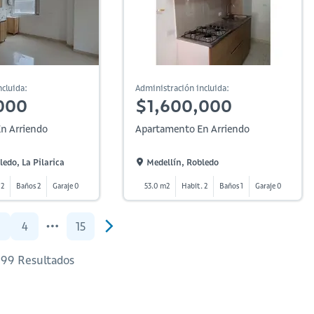
cluida:
Administración incluida:
000
$1,600,000
n Arriendo
Apartamento En Arriendo
ledo, La Pilarica
Medellín, Robledo
 2
Baños 2
Garaje 0
53.0 m2
Habit. 2
Baños 1
Garaje 0
4
15
299 Resultados