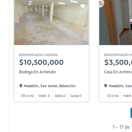
Administración incluida:
Administración in
$10,500,000
$3,500
Bodega En Arriendo
Casa En Arrien
Medellín, San Javier, Belencito
Medellín, San
330.0 m2
Habit. 0
Baños 2
Garaje 0
127.0 m2
Habit.
1 - 17 de