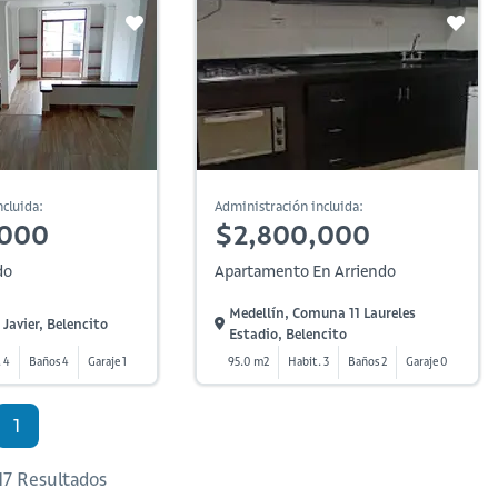
cluida:
Administración incluida:
,000
$2,800,000
do
Apartamento En Arriendo
Medellín, Comuna 11 Laureles
 Javier, Belencito
Estadio, Belencito
 4
Baños 4
Garaje 1
95.0 m2
Habit. 3
Baños 2
Garaje 0
1
 17 Resultados