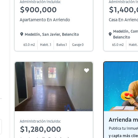
Administración incluida:
Administración in
$900,000
$1,400
Apartamento En Arriendo
Casa En Arrien
Medellín, Com
Medellín, San Javier, Belencito
Belencito
63.0 m2
Habit. 1
Baños 1
Garaje 0
65.0 m2
Habit.
Arrienda m
Administración incluida:
$1,280,000
Publica tu inmue
y capta más clie