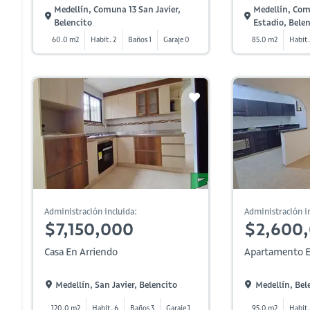
Medellín, Comuna 13 San Javier,
Medellín, Com
Belencito
Estadio, Bele
60.0 m2
Habit. 2
Baños 1
Garaje 0
85.0 m2
Habit.
Administración incluida:
Administración in
$7,150,000
$2,600
Casa En Arriendo
Apartamento E
Medellín, San Javier, Belencito
Medellín, Bel
120.0 m2
Habit. 6
Baños 3
Garaje 1
95.0 m2
Habit.