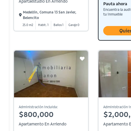
Apartaestudio En Arriendo
Pauta ahora
Encuentra la audi
Medellín, Comuna 13 San Javier,
tu inmueble
Belencito
25.0 m2
Habit. 1
Baños 1
Garaje 0
Quie
Administración incluida:
Administración in
$800,000
$2,000
Apartamento En Arriendo
Apartamento E