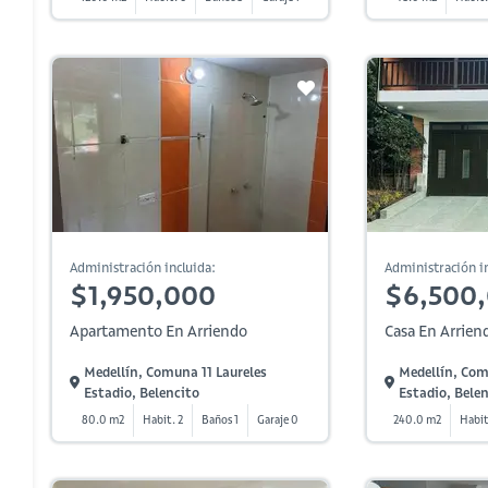
Administración incluida:
Administración in
$1,950,000
$6,500
Apartamento En Arriendo
Casa En Arrien
Medellín, Comuna 11 Laureles
Medellín, Com
Estadio, Belencito
Estadio, Bele
80.0 m2
Habit. 2
Baños 1
Garaje 0
240.0 m2
Habit