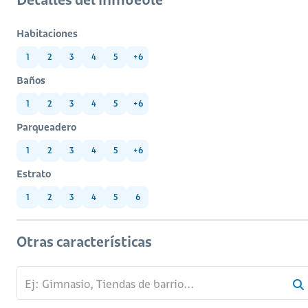
Habitaciones
1
2
3
4
5
+6
Baños
1
2
3
4
5
+6
Parqueadero
1
2
3
4
5
+6
Estrato
1
2
3
4
5
6
Otras características