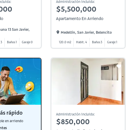
cluida:
Administración incluida:
,000
$5,500,000
do
Apartamento En Arriendo
una 13 San Javier,
Medellín, San Javier, Belencito
 3
Baños 1
Garaje 0
120.0 m2
Habit. 4
Baños 3
Garaje 1
ás rápido
Administración incluida:
$850,000
ble en arriendo
ntes