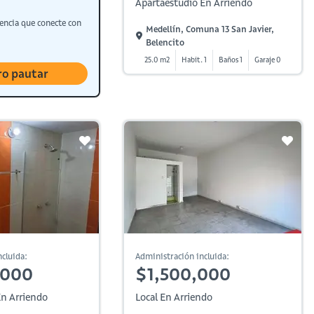
Apartaestudio En Arriendo
encia que conecte con
Medellín, Comuna 13 San Javier,
Belencito
25.0 m2
Habit. 1
Baños 1
Garaje 0
ro pautar
cluida:
Administración incluida:
,000
$1,500,000
n Arriendo
Local En Arriendo