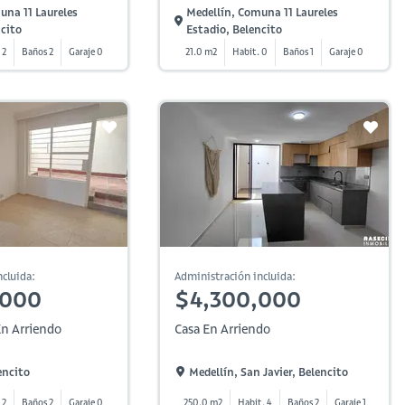
una 11 Laureles
Medellín, Comuna 11 Laureles
ncito
Estadio, Belencito
 2
Baños 2
Garaje 0
21.0 m2
Habit. 0
Baños 1
Garaje 0
cluida:
Administración incluida:
,000
$4,300,000
n Arriendo
Casa En Arriendo
encito
Medellín, San Javier, Belencito
 2
Baños 2
Garaje 0
250.0 m2
Habit. 4
Baños 2
Garaje 1