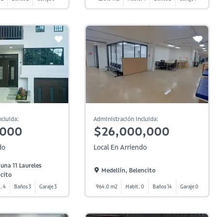
cluida:
Administración incluida:
,000
$26,000,000
do
Local En Arriendo
una 11 Laureles
Medellín, Belencito
ncito
. 4
Baños 3
Garaje 3
964.0 m2
Habit. 0
Baños 14
Garaje 0