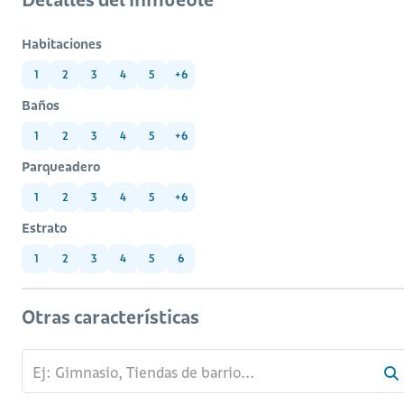
Habitaciones
1
2
3
4
5
+6
Baños
1
2
3
4
5
+6
Parqueadero
1
2
3
4
5
+6
Estrato
1
2
3
4
5
6
Otras características