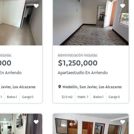
cluida:
Administración incluida:
000
$1,250,000
En Arriendo
Apartaestudio En Arriendo
Javier, Los Alcazares
Medellín, San Javier, Los Alcazares
 1
Baños 1
Garaje 0
32.0 m2
Habit. 1
Baños 1
Garaje 0