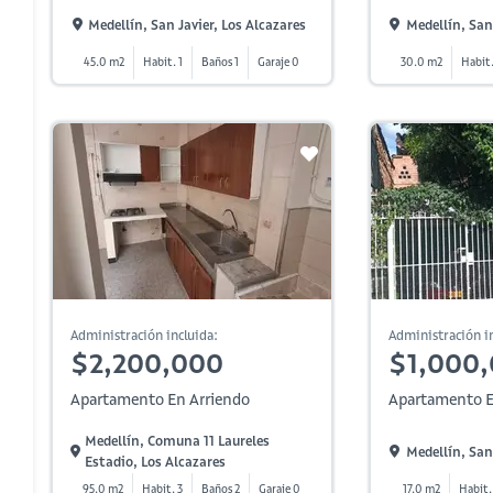
Medellín, San Javier, Los Alcazares
Medellín, San 
45.0 m2
Habit. 1
Baños 1
Garaje 0
30.0 m2
Habit.
Administración incluida:
Administración in
$2,200,000
$1,000
Apartamento En Arriendo
Apartamento E
Medellín, Comuna 11 Laureles
Medellín, San 
Estadio, Los Alcazares
95.0 m2
Habit. 3
Baños 2
Garaje 0
17.0 m2
Habit.