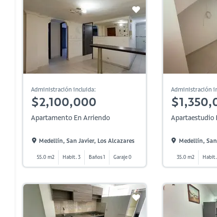
Administración incluida:
Administración in
$2,100,000
$1,350,
Apartamento En Arriendo
Apartaestudio 
Medellín, San Javier, Los Alcazares
Medellín, San 
55.0 m2
Habit. 3
Baños 1
Garaje 0
35.0 m2
Habit.