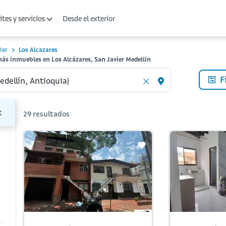
Desde el exterior
tes y servicios
ier
Los Alcazares
ás inmuebles en Los Alcázares, San Javier Medellín
F
29
resultados