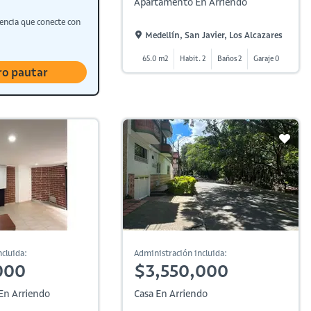
Apartamento En Arriendo
encia que conecte con
Medellín, San Javier, Los Alcazares
65.0 m2
Habit. 2
Baños 2
Garaje 0
ro pautar
cluida:
Administración incluida:
000
$3,550,000
En Arriendo
Casa En Arriendo