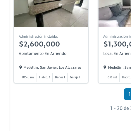
Administración incluida:
Administración in
$2,600,000
$1,300,
Apartamento En Arriendo
Local En Arrie
Medellín, San Javier, Los Alcazares
Medellín, San 
105.0 m2
Habit. 3
Baños 1
Garaje 1
16.0 m2
Habit.
1
1 - 20 de