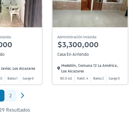
cluida:
Administración incluida:
000
$3,300,000
ndo
Casa En Arriendo
Medellín, Comuna 12 La América,
Javier, Los Alcazares
Los Alcazares
 0
Baños 1
Garaje 0
80.0 m2
Habit. 4
Baños 2
Garaje 0
2
 29 Resultados