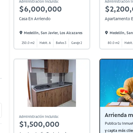
Administración incluida:
Administración in
$6,000,000
$2,200
Casa En Arriendo
Apartamento E
Medellín, San Javier, Los Alcazares
Medellín, San 
250.0 m2
Habit. 6
Baños 3
Garaje 2
80.0 m2
Habit.
Arrienda m
Administración incluida:
$1,500,000
Publica tu inmue
y capta más clie