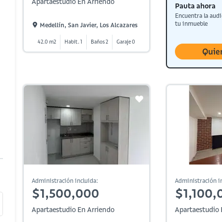
Apartaestudio En Arriendo
Pauta ahora
Encuentra la audi
tu inmueble
Medellín, San Javier, Los Alcazares
42.0 m2
Habit. 1
Baños 2
Garaje 0
Quie
Administración incluida:
Administración in
$1,500,000
$1,100,
Apartaestudio En Arriendo
Apartaestudio 