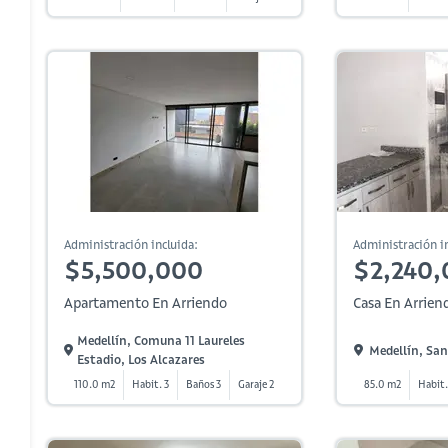
Administración incluida:
Administración in
$5,500,000
$2,240,
Apartamento En Arriendo
Casa En Arrien
Medellín, Comuna 11 Laureles
Medellín, San 
Estadio, Los Alcazares
110.0 m2
Habit. 3
Baños 3
Garaje 2
85.0 m2
Habit.