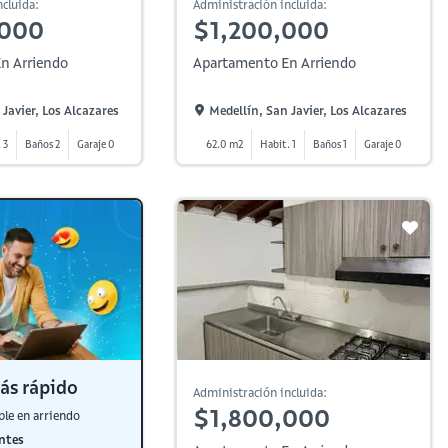
cluida:
Administración incluida:
,000
$1,200,000
n Arriendo
Apartamento En Arriendo
Javier, Los Alcazares
Medellín, San Javier, Los Alcazares
 3
Baños 2
Garaje 0
62.0 m2
Habit. 1
Baños 1
Garaje 0
ás rápido
Administración incluida:
$1,800,000
ble en arriendo
ntes