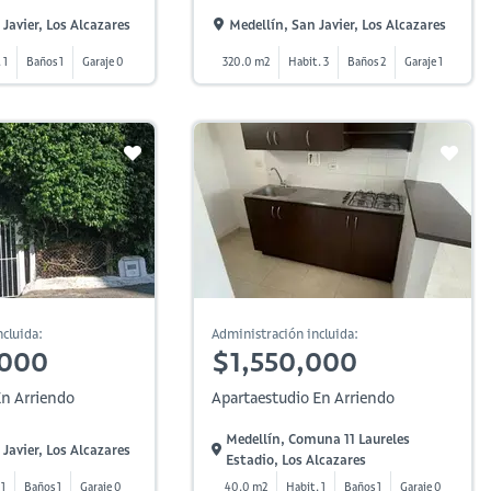
Javier, Los Alcazares
Medellín, San Javier, Los Alcazares
 1
Baños 1
Garaje 0
320.0 m2
Habit. 3
Baños 2
Garaje 1
cluida:
Administración incluida:
,000
$1,550,000
n Arriendo
Apartaestudio En Arriendo
Medellín, Comuna 11 Laureles
Javier, Los Alcazares
Estadio, Los Alcazares
 1
Baños 1
Garaje 0
40.0 m2
Habit. 1
Baños 1
Garaje 0