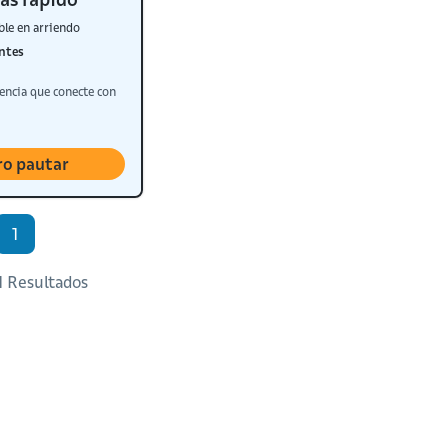
ble en arriendo
ntes
encia que conecte con
ro pautar
1
 1 Resultados