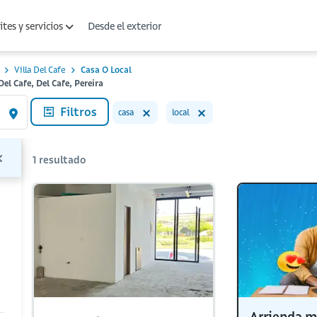
Desde el exterior
tes y servicios
Villa Del Cafe
Casa O Local
Del Cafe, Del Cafe, Pereira
Filtros
casa
local
1
resultado
Arrienda m