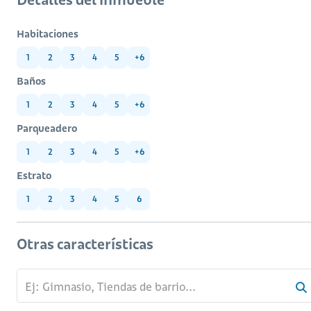
Habitaciones
1
2
3
4
5
+6
Baños
1
2
3
4
5
+6
Parqueadero
1
2
3
4
5
+6
Estrato
1
2
3
4
5
6
Otras características