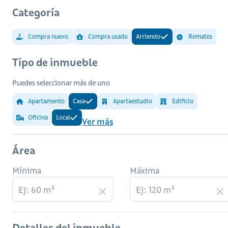
Categoría
Compra nuevo
Compra usado
Arriendo
Remates
Tipo de inmueble
Puedes seleccionar más de uno
Apartamento
Casa
Apartaestudio
Edificio
Oficina
Local
Ver más
Área
Mínima
Máxima
Detalles del inmueble