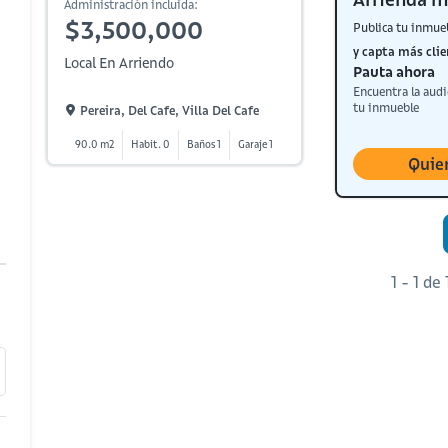
Administración incluida:
$3,500,000
Publica tu inmue
y capta más clie
Local En Arriendo
Pauta ahora
Encuentra la audi
tu inmueble
Pereira, Del Cafe, Villa Del Cafe
90.0 m2
Habit. 0
Baños 1
Garaje 1
Quie
1 - 1 de