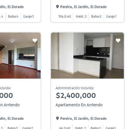
rdin, El Dorado
Pereira, El Jardin, El Dorado
. 4
Baños 4
Garaje 3
106.0 m2
Habit. 3
Baños 2
Garaje 1
cluida:
Administración incluida:
,000
$2,400,000
n Arriendo
Apartamento En Arriendo
rdin, El Dorado
Pereira, El Jardin, El Dorado
. 3
Baños 3
Garaje 2
64.0 m2
Habit. 2
Baños 2
Garaje 1