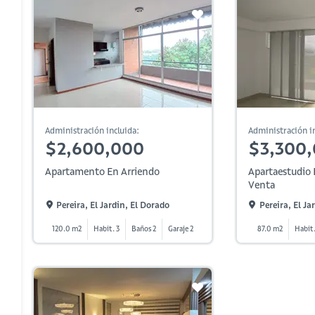
Administración incluida:
Administración in
$2,600,000
$3,300
Apartamento En Arriendo
Apartaestudio 
Venta
Pereira, El Jardin, El Dorado
Pereira, El Ja
120.0 m2
Habit. 3
Baños 2
Garaje 2
87.0 m2
Habit.