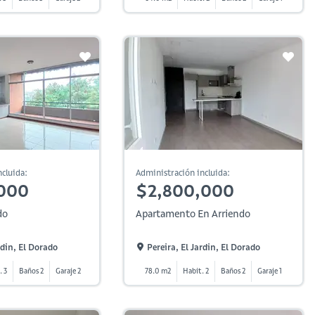
cluida:
Administración incluida:
000
$2,800,000
do
Apartamento En Arriendo
rdin, El Dorado
Pereira, El Jardin, El Dorado
. 3
Baños 2
Garaje 2
78.0 m2
Habit. 2
Baños 2
Garaje 1