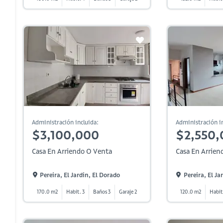
Administración incluida:
Administración in
$3,100,000
$2,550,
Casa En Arriendo O Venta
Casa En Arrien
Pereira, El Jardin, El Dorado
Pereira, El Ja
170.0 m2
Habit. 3
Baños 3
Garaje 2
120.0 m2
Habit