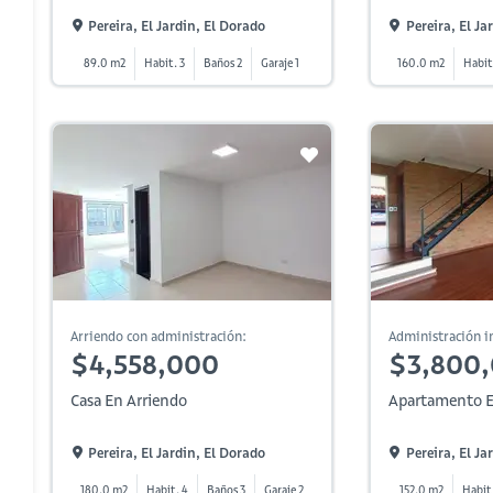
Pereira, El Jardin, El Dorado
Pereira, El Ja
89.0 m2
Habit. 3
Baños 2
Garaje 1
160.0 m2
Habit
Arriendo con administración:
Administración in
$4,558,000
$3,800
Casa En Arriendo
Apartamento E
Pereira, El Jardin, El Dorado
Pereira, El Ja
180.0 m2
Habit. 4
Baños 3
Garaje 2
152.0 m2
Habit