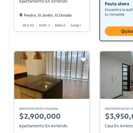
Apartamento En Arriendo
Pauta ahora
Encuentra la audi
tu inmueble
Pereira, El Jardin, El Dorado
68.0 m2
Habit. 2
Baños 2
Garaje 1
Quie
Administración incluida:
Administración in
$2,900,000
$3,950
Apartamento En Arriendo
Casa En Arrien