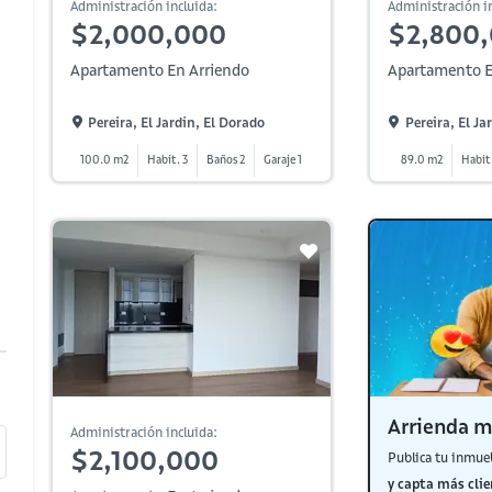
Administración incluida:
Administración in
$2,000,000
$2,800
Apartamento En Arriendo
Apartamento E
Pereira, El Jardin, El Dorado
Pereira, El Ja
100.0 m2
Habit. 3
Baños 2
Garaje 1
89.0 m2
Habit.
Arrienda m
Administración incluida:
$2,100,000
Publica tu inmue
y capta más clie