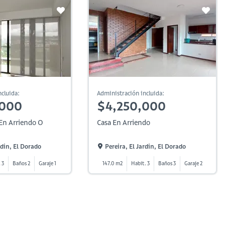
cluida:
Administración incluida:
,000
$4,250,000
En Arriendo O
Casa En Arriendo
rdin, El Dorado
Pereira, El Jardin, El Dorado
 3
Baños 2
Garaje 1
147.0 m2
Habit. 3
Baños 3
Garaje 2