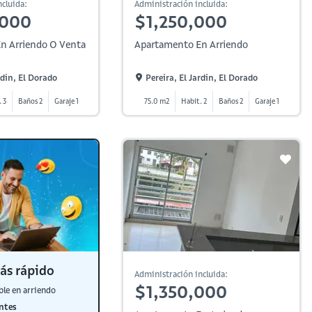
cluida:
Administración incluida:
,000
$1,250,000
n Arriendo O Venta
Apartamento En Arriendo
rdin, El Dorado
Pereira, El Jardin, El Dorado
 3
Baños 2
Garaje 1
75.0 m2
Habit. 2
Baños 2
Garaje 1
ás rápido
Administración incluida:
$1,350,000
ble en arriendo
ntes