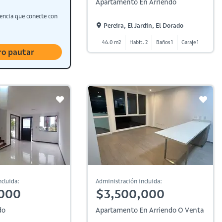
Apartamento En Arriendo
encia que conecte con
Pereira, El Jardin, El Dorado
46.0 m2
Habit. 2
Baños 1
Garaje 1
ro pautar
cluida:
Administración incluida:
,000
$3,500,000
do
Apartamento En Arriendo O Venta