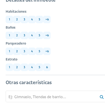
Habitaciones
1
2
3
4
5
+6
Baños
1
2
3
4
5
+6
Parqueadero
1
2
3
4
5
+6
Estrato
1
2
3
4
5
6
Otras características