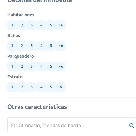
Habitaciones
1
2
3
4
5
+6
Baños
1
2
3
4
5
+6
Parqueadero
1
2
3
4
5
+6
Estrato
1
2
3
4
5
6
Otras características