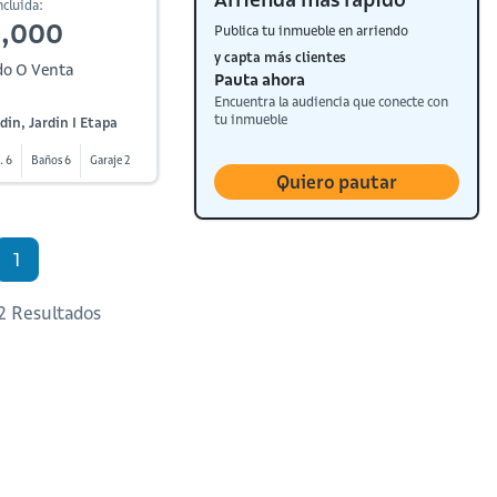
cluida:
0,000
Publica tu inmueble en arriendo
y capta más clientes
do O Venta
Pauta ahora
Encuentra la audiencia que conecte con
tu inmueble
rdin, Jardin I Etapa
. 6
Baños 6
Garaje 2
Quiero pautar
1
 2 Resultados