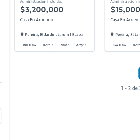
Administración incluida:
Administración in
$3,200,000
$15,00
Casa En Arriendo
Casa En Arrien
Pereira, El Jardin, Jardin I Etapa
Pereira, El Ja
180.0 m2
Habit. 3
Baños 3
Garaje 2
824.0 m2
Habit
1 - 2 de