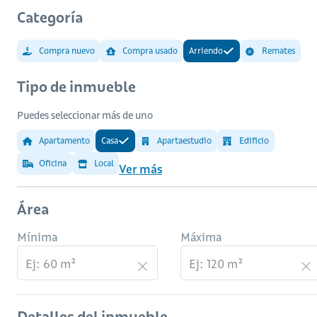
Categoría
Compra nuevo
Compra usado
Arriendo
Remates
Tipo de inmueble
Puedes seleccionar más de uno
Apartamento
Casa
Apartaestudio
Edificio
Oficina
Local
Ver más
Área
Mínima
Máxima
Detalles del inmueble