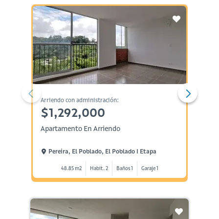
Arriendo con administración:
Administ
$1,292,000
$1,
Apartamento En Arriendo
Aparta
Pereira, El Poblado, El Poblado I Etapa
Perei
48.85 m2
Habit. 2
Baños 1
Garaje 1