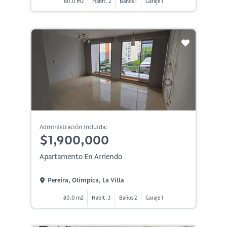
60.0 m2
Habit. 2
Baños 1
Garaje 1
Administración incluida:
$1,900,000
Apartamento En Arriendo
Pereira, Olimpica, La Villa
80.0 m2
Habit. 3
Baños 2
Garaje 1