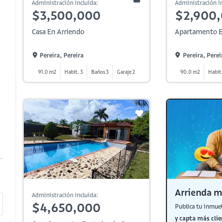
Administración incluida:
Administración in
$3,500,000
$2,900
Casa En Arriendo
Apartamento E
Pereira, Pereira
Pereira, Perei
91.0 m2
Habit. 3
Baños 3
Garaje 2
90.0 m2
Habit
Arrienda m
Administración incluida:
$4,650,000
Publica tu inmue
y capta más clie