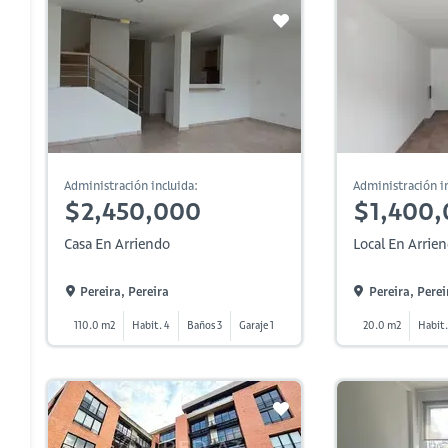
Administración incluida:
Administración in
$2,450,000
$1,400
Casa En Arriendo
Local En Arrie
Pereira, Pereira
Pereira, Perei
110.0 m2
Habit. 4
Baños 3
Garaje 1
20.0 m2
Habit.