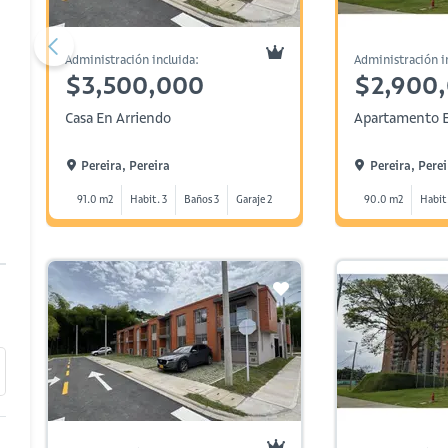
Administración incluida:
Administración i
$3,500,000
$2,900
Casa En Arriendo
Apartamento E
Pereira, Pereira
Pereira, Perei
91.0 m2
Habit. 3
Baños 3
Garaje 2
90.0 m2
Habit