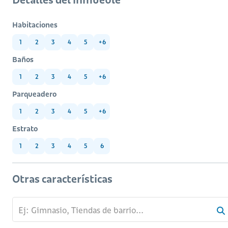
Habitaciones
1
2
3
4
5
+6
Baños
1
2
3
4
5
+6
Parqueadero
1
2
3
4
5
+6
Estrato
1
2
3
4
5
6
Otras características