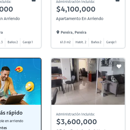
cluida:
Administración incluida:
,000
$4,100,000
n Arriendo
Apartamento En Arriendo
ra
Pereira, Pereira
. 3
Baños 2
Garaje 1
61.0 m2
Habit. 2
Baños 2
Garaje 1
ás rápido
Administración incluida:
$3,600,000
ble en arriendo
ntes