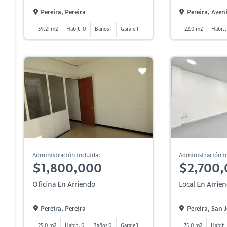
Pereira, Pereira
Pereira, Aven
39.21 m2
Habit. 0
Baños 1
Garaje 1
22.0 m2
Habit.
Administración incluida:
Administración in
$1,800,000
$2,700
Oficina En Arriendo
Local En Arrie
Pereira, Pereira
Pereira, San 
25.0 m2
Habit. 0
Baños 0
Garaje 1
75.0 m2
Habit.