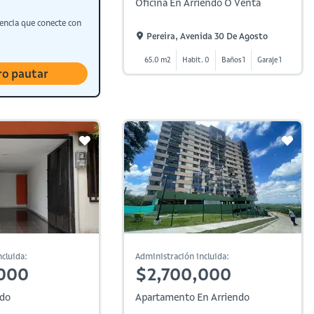
Oficina En Arriendo O Venta
encia que conecte con
Pereira, Avenida 30 De Agosto
65.0 m2
Habit. 0
Baños 1
Garaje 1
ro pautar
cluida:
Administración incluida:
000
$2,700,000
ndo
Apartamento En Arriendo