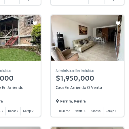
cluida:
Administración incluida:
,000
$1,950,000
 En Arriendo
Casa En Arriendo O Venta
ra
Pereira, Pereira
. 2
Baños 2
Garaje 2
111.0 m2
Habit. 4
Baños 4
Garaje 2