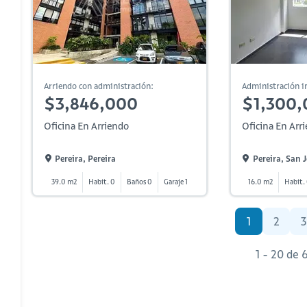
Arriendo con administración:
Administración in
$3,846,000
$1,300,
Oficina En Arriendo
Oficina En Arr
Pereira, Pereira
Pereira, San 
39.0 m2
Habit. 0
Baños 0
Garaje 1
16.0 m2
Habit.
1
2
3
1 - 20 de 