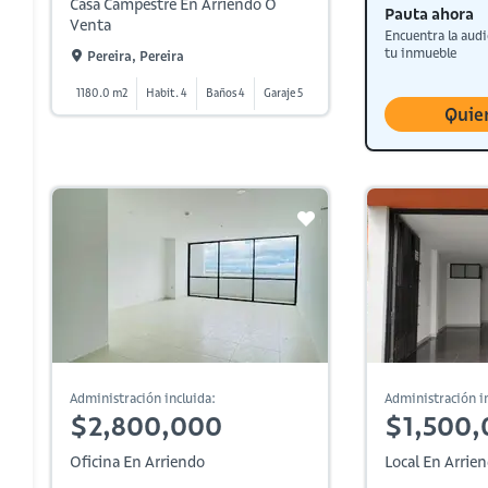
Casa Campestre En Arriendo O
Pauta ahora
Venta
Encuentra la audi
tu inmueble
Pereira, Pereira
1180.0 m2
Habit. 4
Baños 4
Garaje 5
Quie
Administración incluida:
Administración in
$2,800,000
$1,500,
Oficina En Arriendo
Local En Arrie