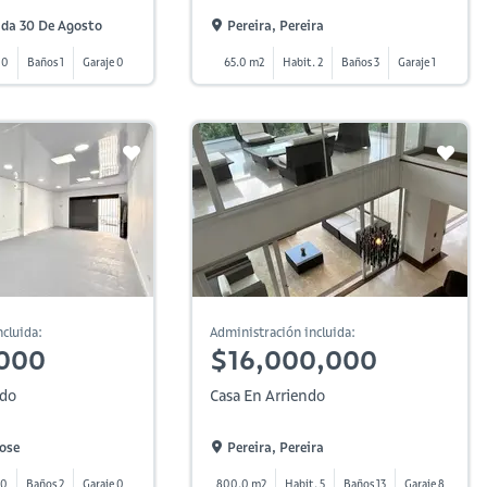
ida 30 De Agosto
Pereira, Pereira
 0
Baños 1
Garaje 0
65.0 m2
Habit. 2
Baños 3
Garaje 1
cluida:
Administración incluida:
,000
$16,000,000
ndo
Casa En Arriendo
Jose
Pereira, Pereira
 0
Baños 2
Garaje 0
800.0 m2
Habit. 5
Baños 13
Garaje 8