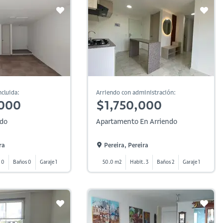
cluida:
Arriendo con administración:
,000
$1,750,000
ndo
Apartamento En Arriendo
ra
Pereira, Pereira
 0
Baños 0
Garaje 1
50.0 m2
Habit. 3
Baños 2
Garaje 1