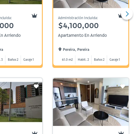
ncluida:
Administración incluida:
,000
$4,100,000
n Arriendo
Apartamento En Arriendo
ra
Pereira, Pereira
. 3
Baños 2
Garaje 1
61.0 m2
Habit. 2
Baños 2
Garaje 1