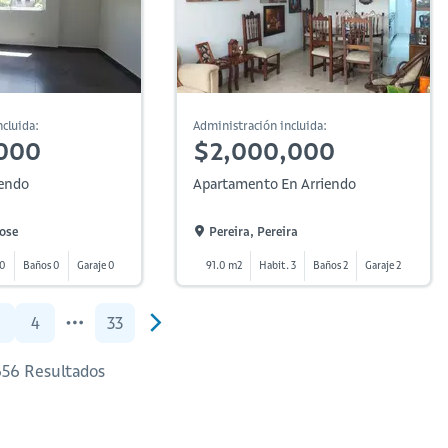
cluida:
Administración incluida:
000
$2,000,000
iendo
Apartamento En Arriendo
Jose
Pereira, Pereira
 0
Baños 0
Garaje 0
91.0 m2
Habit. 3
Baños 2
Garaje 2
4
33
656 Resultados