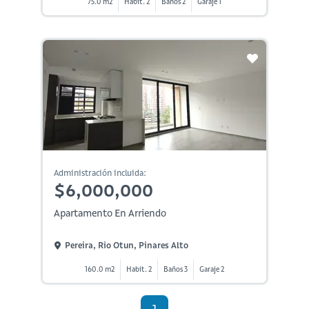
75.0 m2
Habit. 2
Baños 2
Garaje 1
Administración incluida:
$6,000,000
Apartamento En Arriendo
Pereira, Rio Otun, Pinares Alto
160.0 m2
Habit. 2
Baños 3
Garaje 2
1