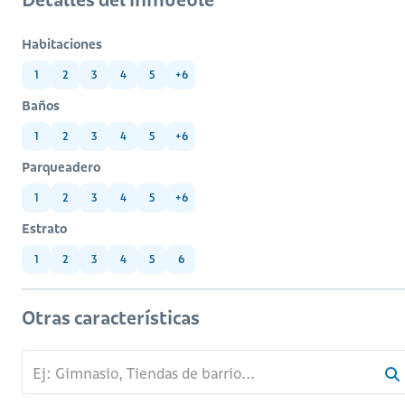
Habitaciones
1
2
3
4
5
+6
Baños
1
2
3
4
5
+6
Parqueadero
1
2
3
4
5
+6
Estrato
1
2
3
4
5
6
Otras características