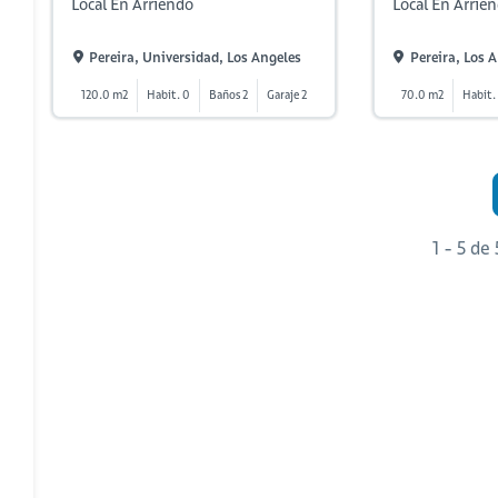
Local En Arriendo
Local En Arrie
Pereira, Universidad, Los Angeles
Pereira, Los 
120.0 m2
Habit. 0
Baños 2
Garaje 2
70.0 m2
Habit.
1 - 5 de