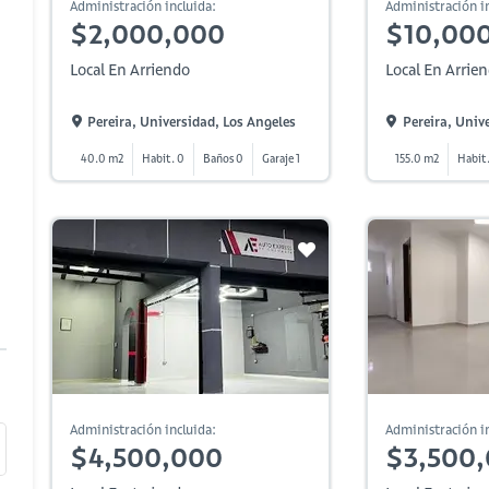
Administración incluida:
Administración in
$2,000,000
$10,00
Local En Arriendo
Local En Arrie
Pereira, Universidad, Los Angeles
Pereira, Univ
40.0 m2
Habit. 0
Baños 0
Garaje 1
155.0 m2
Habit
Administración incluida:
Administración in
$4,500,000
$3,500