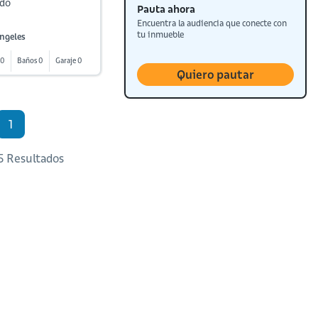
ndo
Pauta ahora
Encuentra la audiencia que conecte con
tu inmueble
Angeles
 0
Baños 0
Garaje 0
Quiero pautar
1
 5 Resultados