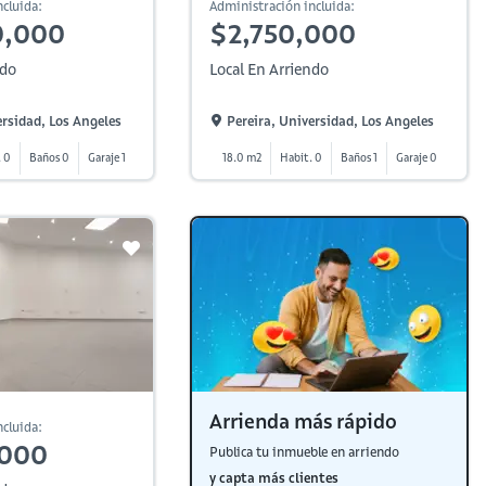
cluida:
Administración incluida:
0,000
$2,750,000
ndo
Local En Arriendo
ersidad, Los Angeles
Pereira, Universidad, Los Angeles
. 0
Baños 0
Garaje 1
18.0 m2
Habit. 0
Baños 1
Garaje 0
Arrienda más rápido
cluida:
,000
Publica tu inmueble en arriendo
y capta más clientes