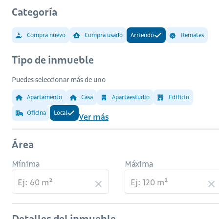
Categoría
Compra nuevo
Compra usado
Arriendo
Remates
Tipo de inmueble
Puedes seleccionar más de uno
Apartamento
Casa
Apartaestudio
Edificio
Oficina
Local
Ver más
Área
Mínima
Máxima
Detalles del inmueble