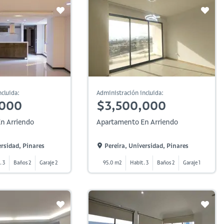
cluida:
Administración incluida:
,000
$3,500,000
n Arriendo
Apartamento En Arriendo
ersidad, Pinares
Pereira, Universidad, Pinares
. 3
Baños 2
Garaje 2
95.0 m2
Habit. 3
Baños 2
Garaje 1