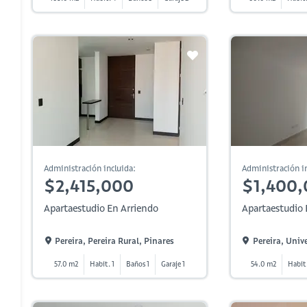
Administración incluida:
Administración in
$2,415,000
$1,400
Apartaestudio En Arriendo
Apartaestudio 
Pereira, Pereira Rural, Pinares
Pereira, Univ
57.0 m2
Habit. 1
Baños 1
Garaje 1
54.0 m2
Habit.