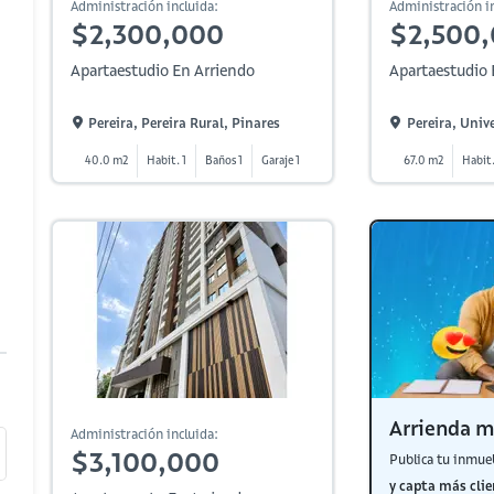
Administración incluida:
Administración in
$2,300,000
$2,500
Apartaestudio En Arriendo
Apartaestudio 
Pereira, Pereira Rural, Pinares
Pereira, Univ
40.0 m2
Habit. 1
Baños 1
Garaje 1
67.0 m2
Habit.
Arrienda m
Administración incluida:
$3,100,000
Publica tu inmue
y capta más clie