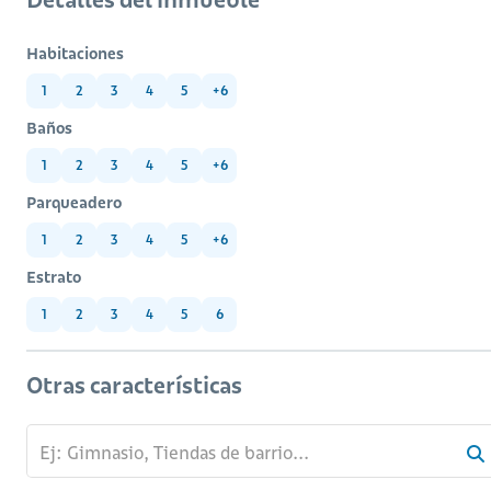
Habitaciones
1
2
3
4
5
+6
Baños
1
2
3
4
5
+6
Parqueadero
1
2
3
4
5
+6
Estrato
1
2
3
4
5
6
Otras características