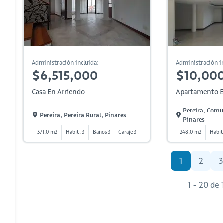
Administración incluida:
Administración in
$6,515,000
$10,00
Casa En Arriendo
Apartamento E
Pereira, Comu
Pereira, Pereira Rural, Pinares
Pinares
371.0 m2
Habit. 3
Baños 3
Garaje 3
248.0 m2
Habit
1
2
3
1 - 20 de