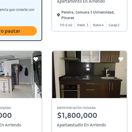
Apartamento En Arriendo
encia que conecte con
Pereira, Comuna 5 Universidad,
Pinares
170.0 m2
Habit. 3
Baños 4
Garaje 2
ro pautar
cluida:
Administración incluida:
000
$1,800,000
En Arriendo
Apartaestudio En Arriendo