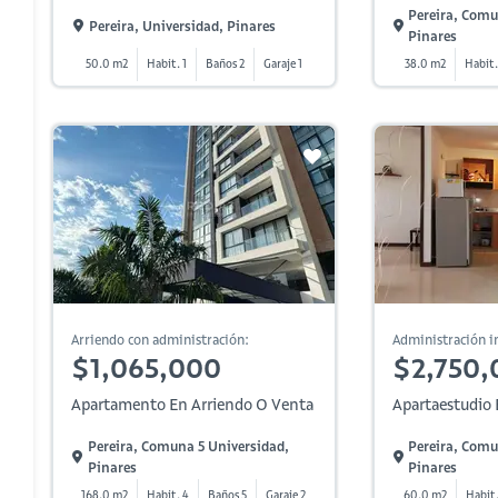
Pereira, Comu
Pereira, Universidad, Pinares
Pinares
50.0 m2
Habit. 1
Baños 2
Garaje 1
38.0 m2
Habit.
Arriendo con administración:
Administración in
$1,065,000
$2,750,
Apartamento En Arriendo O Venta
Apartaestudio 
Pereira, Comuna 5 Universidad,
Pereira, Comu
Pinares
Pinares
168.0 m2
Habit. 4
Baños 5
Garaje 2
60.0 m2
Habit.