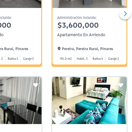
ncluida:
Administración incluida:
000
$3,600,000
do
Apartamento En Arriendo
ira Rural, Pinares
Pereira, Pereira Rural, Pinares
. 3
Baños 3
Garaje 3
90.0 m2
Habit. 3
Baños 4
Garaje 2