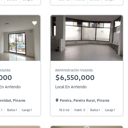
cluida:
Administración incluida:
,000
$6,550,000
En Arriendo
Local En Arriendo
ersidad, Pinares
Pereira, Pereira Rural, Pinares
 1
Baños 1
Garaje 1
78.0 m2
Habit. 0
Baños 1
Garaje 1