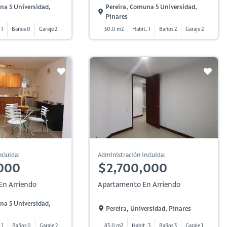
na 5 Universidad,
Pereira, Comuna 5 Universidad,
Pinares
 1
Baños 0
Garaje 2
50.0 m2
Habit. 1
Baños 2
Garaje 2
cluida:
Administración incluida:
000
$2,700,000
En Arriendo
Apartamento En Arriendo
na 5 Universidad,
Pereira, Universidad, Pinares
 1
Baños 0
Garaje 2
83.0 m2
Habit. 3
Baños 3
Garaje 1