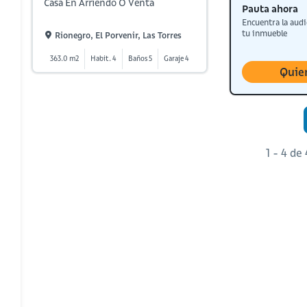
Casa En Arriendo O Venta
Pauta ahora
Encuentra la audi
tu inmueble
Rionegro, El Porvenir, Las Torres
363.0 m2
Habit. 4
Baños 5
Garaje 4
Quie
1 - 4 de