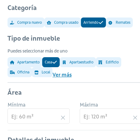
Categoría
Compra nuevo
Compra usado
Arriendo
Remates
Tipo de inmueble
Puedes seleccionar más de uno
Apartamento
Casa
Apartaestudio
Edificio
Oficina
Local
Ver más
Área
Mínima
Máxima
Detalles del inmueble