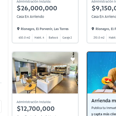
Administración incluida:
Administración in
$26,000,000
$9,150,
Casa En Arriendo
Casa En Arrien
Rionegro, El Porvenir, Las Torres
Rionegro, El P
650.0 m2
Habit. 4
Baños 6
Garaje 2
210.0 m2
Habit
Arrienda m
Administración incluida:
$12,700,000
Publica tu inmue
y capta más clie