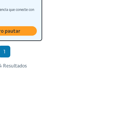
encia que conecte con
ro pautar
1
 4 Resultados