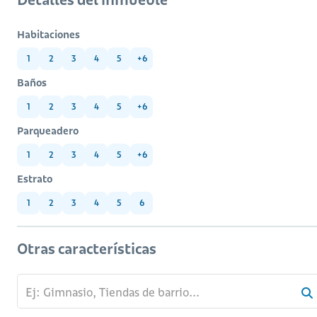
Habitaciones
1
2
3
4
5
+6
Baños
1
2
3
4
5
+6
Parqueadero
1
2
3
4
5
+6
Estrato
1
2
3
4
5
6
Otras características