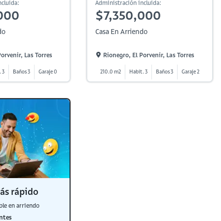
cluida:
Administración incluida:
000
$7,350,000
do
Casa En Arriendo
orvenir, Las Torres
Rionegro, El Porvenir, Las Torres
. 3
Baños 3
Garaje 0
210.0 m2
Habit. 3
Baños 3
Garaje 2
ás rápido
ble en arriendo
ntes