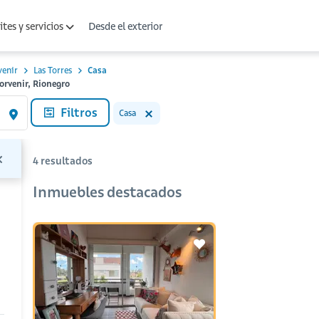
Desde el exterior
tes y servicios
venir
Las Torres
Casa
Porvenir, Rionegro
Filtros
Casa
4
resultados
Inmuebles destacados