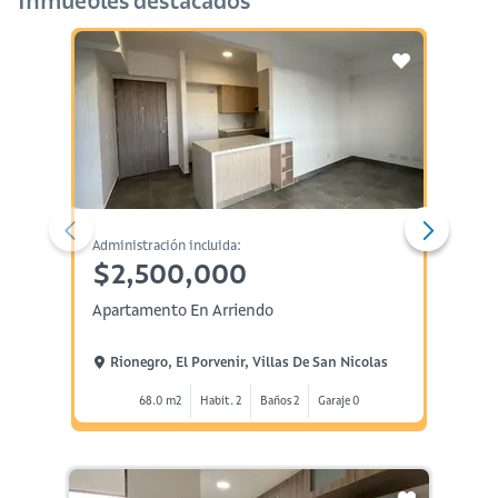
Inmuebles destacados
Administración incluida:
Administ
$2,500,000
$3,
Apartamento En Arriendo
Aparta
Rionegro, El Porvenir, Villas De San Nicolas
Rion
68.0 m2
Habit. 2
Baños 2
Garaje 0