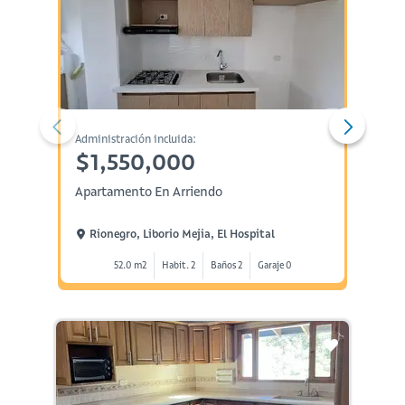
Administración incluida:
Administ
$1,550,000
$1,
Apartamento En Arriendo
Aparta
Rionegro, Liborio Mejia, El Hospital
Rione
52.0 m2
Habit. 2
Baños 2
Garaje 0