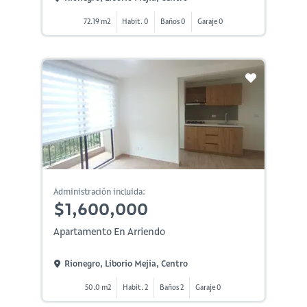
72.19 m2
Habit. 0
Baños 0
Garaje 0
Administración incluida:
$1,600,000
Apartamento En Arriendo
Rionegro, Liborio Mejia, Centro
50.0 m2
Habit. 2
Baños 2
Garaje 0