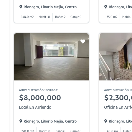
Rionegro, Liborio Mejia, Centro
Rionegro, Lib
148.0 m2
Habit. 0
Baños 2
Garaje 0
35.0 m2
Habit.
Administración incluida:
Administración in
$8,000,000
$2,300
Local En Arriendo
Oficina En Arr
Rionegro, Liborio Mejia, Centro
Rionegro, Lib
220.0 m2
Habit. 0
Baños 1
Garaje 0
40.0 m2
Habit.