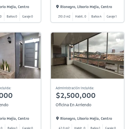
orio Mejia, Centro
Rionegro, Liborio Mejia, Centro
 0
Baños 0
Garaje 0
210.0 m2
Habit. 0
Baños 4
Garaje 1
cluida:
Administración incluida:
,000
$2,500,000
iendo
Oficina En Arriendo
orio Mejia, Centro
Rionegro, Liborio Mejia, Centro
 0
Baños 1
Garaje 0
42.0 m2
Habit. 0
Baños 1
Garaje 0