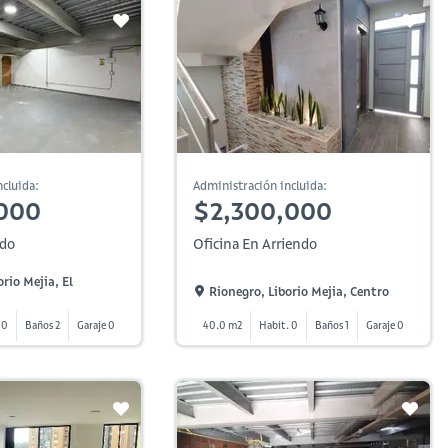
cluida:
Administración incluida:
000
$2,300,000
ndo
Oficina En Arriendo
rio Mejia, El
Rionegro, Liborio Mejia, Centro
 0
Baños 2
Garaje 0
40.0 m2
Habit. 0
Baños 1
Garaje 0