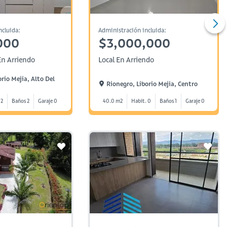
ncluida:
Administración incluida:
000
$3,000,000
n Arriendo
Local En Arriendo
orio Mejia, Alto Del
Rionegro, Liborio Mejia, Centro
 2
Baños 2
Garaje 0
40.0 m2
Habit. 0
Baños 1
Garaje 0