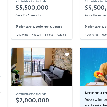
Administración incluida:
Administración in
$5,500,000
$9,500
Casa En Arriendo
Finca En Arrie
Rionegro, Liborio Mejia, Centro
Rionegro, Lib
240.0 m2
Habit. 4
Baños 3
Garaje 2
4000.0 m2
Habi
Arrienda m
Administración incluida:
$2,000,000
Publica tu inmue
y capta más clie