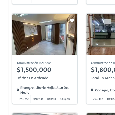
Administración incluida:
Administración in
$1,500,000
$1,800
Oficina En Arriendo
Local En Arrie
Rionegro, Liborio Mejia, Alto Del
Rionegro, Lib
Medio
19.0 m2
Habit. 0
Baños 1
Garaje 0
26.0 m2
Habit.