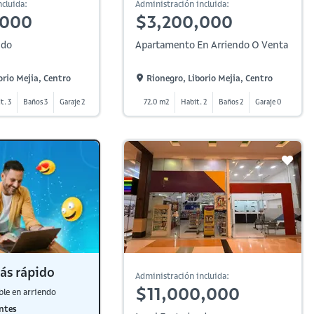
cluida:
Administración incluida:
,000
$3,200,000
ndo
Apartamento En Arriendo O Venta
orio Mejia, Centro
Rionegro, Liborio Mejia, Centro
t. 3
Baños 3
Garaje 2
72.0 m2
Habit. 2
Baños 2
Garaje 0
ás rápido
Administración incluida:
$11,000,000
ble en arriendo
ntes