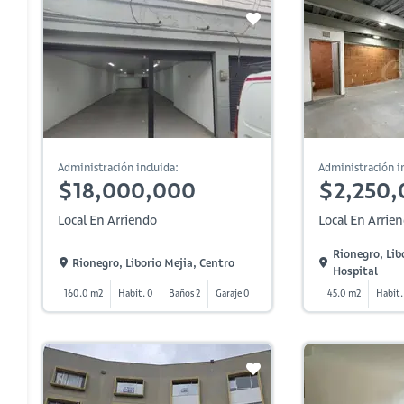
Administración incluida:
Administración in
$18,000,000
$2,250,
Local En Arriendo
Local En Arrie
Rionegro, Libo
Rionegro, Liborio Mejia, Centro
Hospital
160.0 m2
Habit. 0
Baños 2
Garaje 0
45.0 m2
Habit.