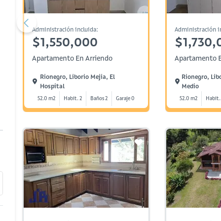
Administración incluida:
Administración i
$1,550,000
$1,730,
Apartamento En Arriendo
Apartamento E
Rionegro, Liborio Mejia, El
Rionegro, Lib
Hospital
Medio
52.0 m2
Habit. 2
Baños 2
Garaje 0
52.0 m2
Habit.