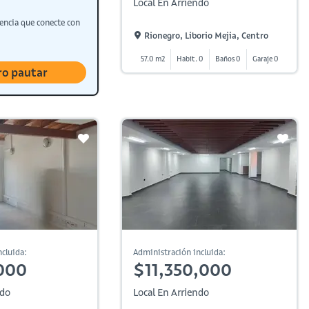
Local En Arriendo
encia que conecte con
Rionegro, Liborio Mejia, Centro
57.0 m2
Habit. 0
Baños 0
Garaje 0
ro pautar
cluida:
Administración incluida:
000
$11,350,000
ndo
Local En Arriendo