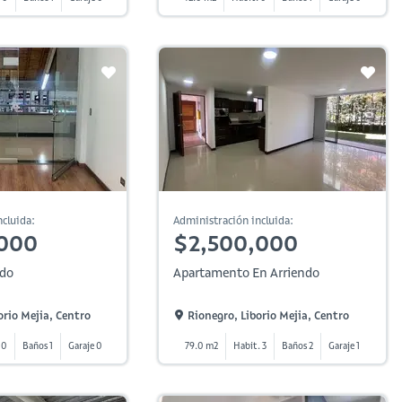
cluida:
Administración incluida:
,000
$2,500,000
ndo
Apartamento En Arriendo
orio Mejia, Centro
Rionegro, Liborio Mejia, Centro
 0
Baños 1
Garaje 0
79.0 m2
Habit. 3
Baños 2
Garaje 1