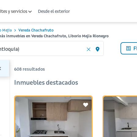
Desde el exterior
tes y servicios
o Mejia
Vereda Chachafruto
más inmuebles en Vereda Chachafruto, Liborio Mejia Rionegro
F
608
resultados
Inmuebles destacados