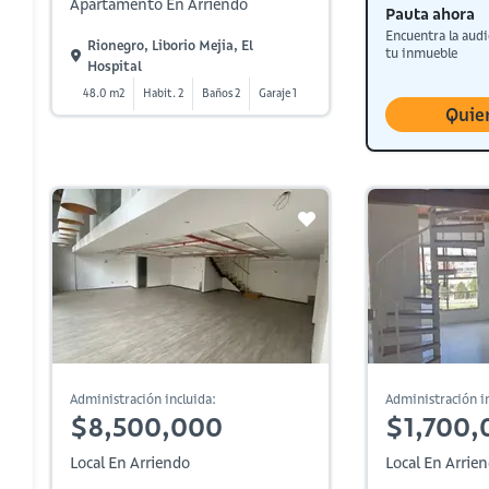
Apartamento En Arriendo
Pauta ahora
Encuentra la audi
Rionegro, Liborio Mejia, El
tu inmueble
Hospital
48.0 m2
Habit. 2
Baños 2
Garaje 1
Quie
Administración incluida:
Administración in
$8,500,000
$1,700,
Local En Arriendo
Local En Arrie