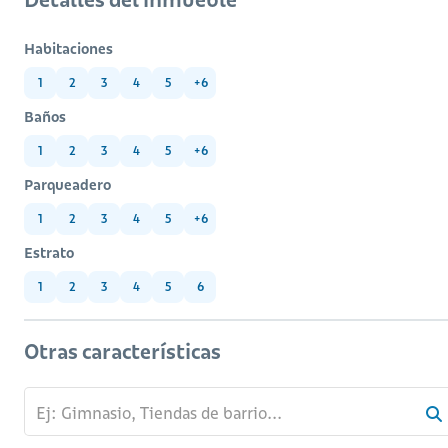
Habitaciones
1
2
3
4
5
+6
Baños
1
2
3
4
5
+6
Parqueadero
1
2
3
4
5
+6
Estrato
1
2
3
4
5
6
Otras características