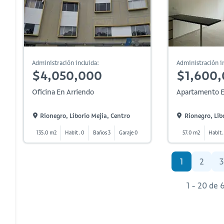
Administración incluida:
Administración in
$4,050,000
$1,600
Oficina En Arriendo
Apartamento E
Rionegro, Liborio Mejia, Centro
Rionegro, Lib
135.0 m2
Habit. 0
Baños 3
Garaje 0
57.0 m2
Habit.
1
2
3
1 - 20 de 