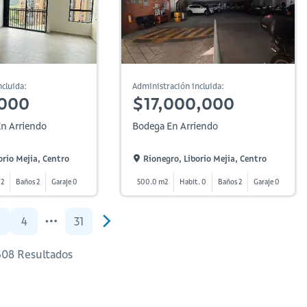
cluida:
Administración incluida:
,000
$17,000,000
n Arriendo
Bodega En Arriendo
orio Mejia, Centro
Rionegro, Liborio Mejia, Centro
 2
Baños 2
Garaje 0
500.0 m2
Habit. 0
Baños 2
Garaje 0
4
31
608 Resultados