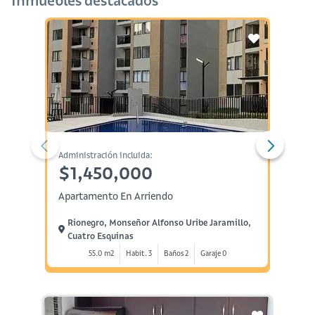
Inmuebles destacados
Administración incluida:
Administ
$1,450,000
$1,
Apartamento En Arriendo
Aparta
Rionegro, Monseñor Alfonso Uribe Jaramillo,
Rione
Cuatro Esquinas
Cuatr
55.0 m2
Habit. 3
Baños 2
Garaje 0