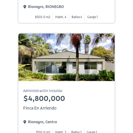
Rionegro, RIONEGRO
8500.0 m2
Habit. 4
Baños 4
Garaje 1
Administración incluida:
$4,800,000
Finca En Arriendo
Rionegro, Centro
2100.0 m2
Habit. 3
Baños 2
Garaje 1