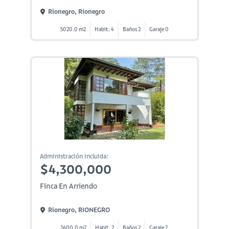
Rionegro, Rionegro
5020.0 m2
Habit. 4
Baños 2
Garaje 0
Administración incluida:
$4,300,000
Finca En Arriendo
Rionegro, RIONEGRO
1600.0 m2
Habit. 2
Baños 2
Garaje 2