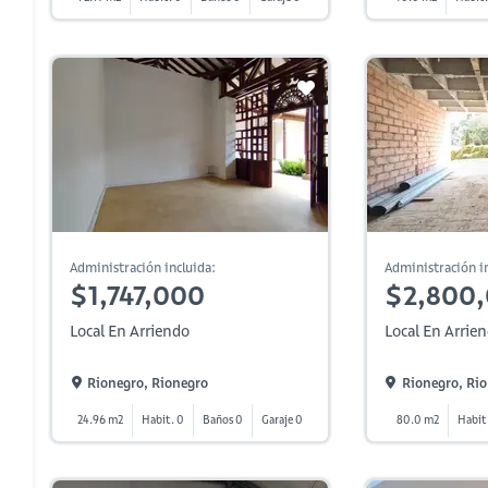
Administración incluida:
Administración in
$1,747,000
$2,800
Local En Arriendo
Local En Arrie
Rionegro, Rionegro
Rionegro, Ri
24.96 m2
Habit. 0
Baños 0
Garaje 0
80.0 m2
Habit