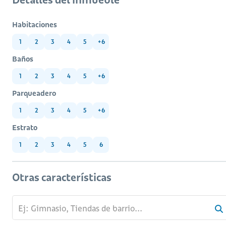
Habitaciones
1
2
3
4
5
+6
Baños
1
2
3
4
5
+6
Parqueadero
1
2
3
4
5
+6
Estrato
1
2
3
4
5
6
Otras características