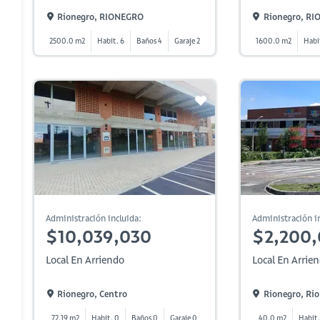
Rionegro, RIONEGRO
Rionegro, R
2500.0 m2
Habit. 6
Baños 4
Garaje 2
1600.0 m2
Habi
Administración incluida:
Administración in
$10,039,030
$2,200
Local En Arriendo
Local En Arrie
Rionegro, Centro
Rionegro, Ri
72.19 m2
Habit. 0
Baños 0
Garaje 0
40.0 m2
Habit.