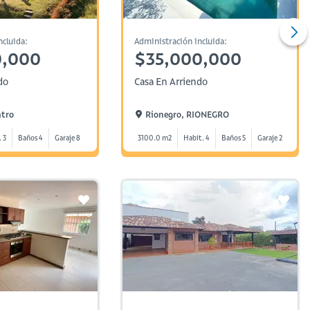
ncluida:
Administración incluida:
0,000
$35,000,000
do
Casa En Arriendo
ntro
Rionegro, RIONEGRO
. 3
Baños 4
Garaje 8
3100.0 m2
Habit. 4
Baños 5
Garaje 2