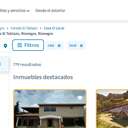
Desde el exterior
tes y servicios
gro
Vereda El Tablazo
Casa O Local
a El Tablazo, Rionegro, Rionegro
Filtros
casa
local
779
resultados
Inmuebles destacados