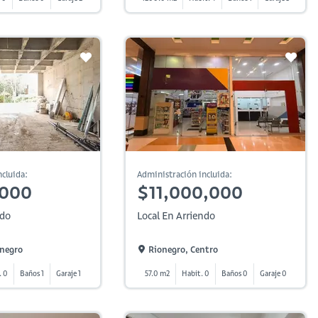
cluida:
Administración incluida:
,000
$11,000,000
ndo
Local En Arriendo
onegro
Rionegro, Centro
. 0
Baños 1
Garaje 1
57.0 m2
Habit. 0
Baños 0
Garaje 0