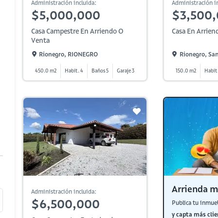
Administración incluida:
Administración in
$5,000,000
$3,500
Casa Campestre En Arriendo O
Casa En Arrien
Venta
Rionegro, RIONEGRO
Rionegro, Sa
450.0 m2
Habit. 4
Baños 5
Garaje 3
150.0 m2
Habit
Arrienda m
Administración incluida:
$6,500,000
Publica tu inmue
y capta más clie