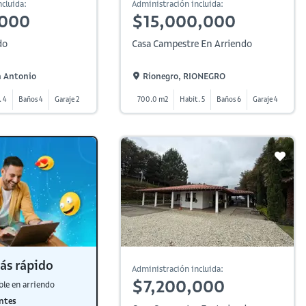
cluida:
Administración incluida:
,000
$15,000,000
do
Casa Campestre En Arriendo
n Antonio
Rionegro, RIONEGRO
. 4
Baños 4
Garaje 2
700.0 m2
Habit. 5
Baños 6
Garaje 4
ás rápido
Administración incluida:
$7,200,000
ble en arriendo
ntes