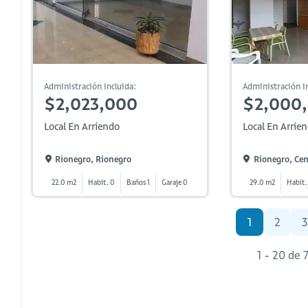
Administración incluida:
Administración in
$2,023,000
$2,000
Local En Arriendo
Local En Arrie
Rionegro, Rionegro
Rionegro, Ce
22.0 m2
Habit. 0
Baños 1
Garaje 0
29.0 m2
Habit.
1
2
3
1 - 20 de