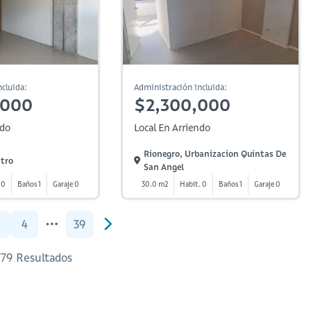
cluida:
Administración incluida:
,000
$2,300,000
ndo
Local En Arriendo
Rionegro, Urbanizacion Quintas De
ntro
San Angel
 0
Baños 1
Garaje 0
30.0 m2
Habit. 0
Baños 1
Garaje 0
4
39
 779 Resultados