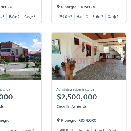
IONEGRO
Rionegro, RIONEGRO
t. 3
Baños 2
Garaje 6
250.0 m2
Habit. 3
Baños 2
Garaje 1
cluida:
Administración incluida:
,000
$2,500,000
ndo
Casa En Arriendo
onegro
Rionegro, RIONEGRO
 0
Baños 0
Garaje 2
1200.0 m2
Habit. 4
Baños 1
Garaje 5