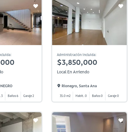
cluida:
Administración incluida:
,000
$3,850,000
do
Local En Arriendo
IONEGRO
Rionegro, Santa Ana
. 3
Baños 6
Garaje 2
35.0 m2
Habit. 0
Baños 0
Garaje 0