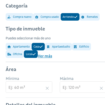
Categoría
Compra nuevo
Compra usado
Arriendo
Remates
Tipo de inmueble
Puedes seleccionar más de uno
Apartamento
Casa
Apartaestudio
Edificio
Oficina
Local
Ver más
Área
Mínima
Máxima
Detalles del inmueble