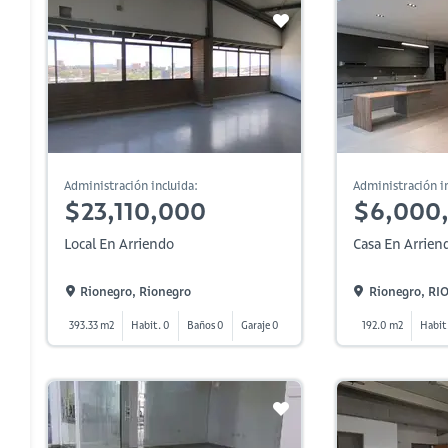
Administración incluida:
Administración in
$23,110,000
$6,000
Local En Arriendo
Casa En Arrien
Rionegro, Rionegro
Rionegro, R
393.33 m2
Habit. 0
Baños 0
Garaje 0
192.0 m2
Habit