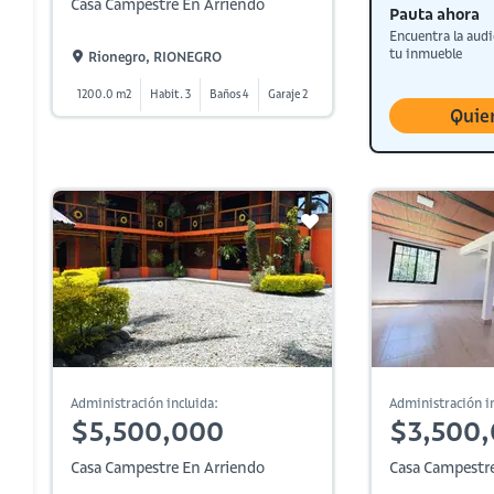
Casa Campestre En Arriendo
Pauta ahora
Encuentra la audi
tu inmueble
Rionegro, RIONEGRO
1200.0 m2
Habit. 3
Baños 4
Garaje 2
Quie
Administración incluida:
Administración in
$5,500,000
$3,500
Casa Campestre En Arriendo
Casa Campestre