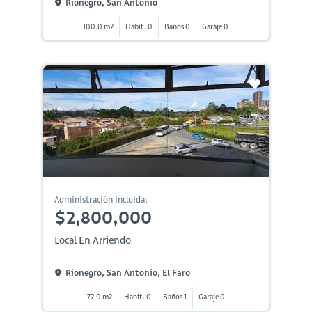
Rionegro, San Antonio
100.0 m2
Habit. 0
Baños 0
Garaje 0
Administración incluida:
$2,800,000
Local En Arriendo
Rionegro, San Antonio, El Faro
72.0 m2
Habit. 0
Baños 1
Garaje 0