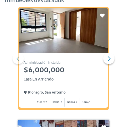
Inmuebles destacados
Administración incluida:
Administ
$6,000,000
$16
Casa En Arriendo
Casa E
Rionegro, San Antonio
Rion
173.0 m2
Habit. 3
Baños 3
Garaje 1