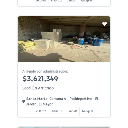
56.0 m2
Habit. 2
Baños 1
Garaje 0
Arriendo con administración:
$3,621,349
Local En Arriendo
Santa Marta, Comuna 4 - Polideportivo - El
Jardín, El Mayor
38.0 m2
Habit. 0
Baños 0
Garaje 0