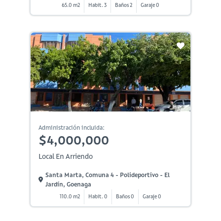
65.0 m2
Habit. 3
Baños 2
Garaje 0
Administración incluida:
$4,000,000
Local En Arriendo
Santa Marta, Comuna 4 - Polideportivo - El
Jardín, Goenaga
110.0 m2
Habit. 0
Baños 0
Garaje 0