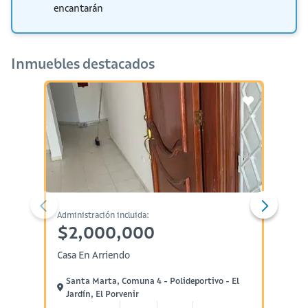
encantarán
Inmuebles destacados
Administración incluida:
Administ
$2,000,000
$1,
Casa En Arriendo
Aparta
Santa Marta, Comuna 4 - Polideportivo - El
Santa
Jardín, El Porvenir
Jardí