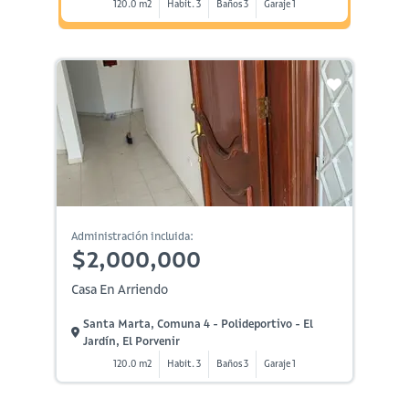
120.0 m2
Habit. 3
Baños 3
Garaje 1
Administración incluida:
$2,000,000
Casa En Arriendo
Santa Marta, Comuna 4 - Polideportivo - El
Jardín, El Porvenir
120.0 m2
Habit. 3
Baños 3
Garaje 1