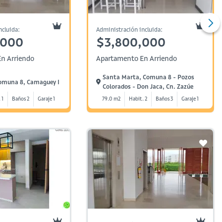
ncluida:
Administración incluida:
,000
$3,800,000
n Arriendo
Apartamento En Arriendo
Santa Marta, Comuna 8 - Pozos
omuna 8, Camaguey I
Colorados - Don Jaca, Cn. Zazúe
 1
Baños 2
Garaje 1
79.0 m2
Habit. 2
Baños 3
Garaje 1