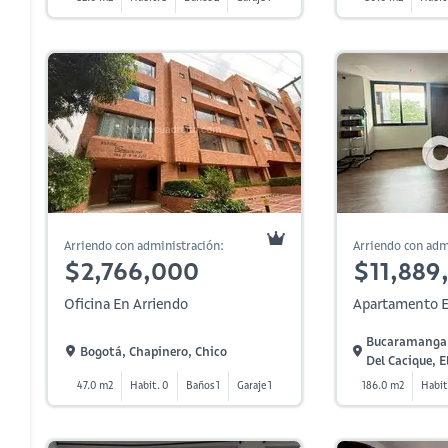
Arriendo con administración:
Arriendo con adm
$2,766,000
$11,889
Oficina En Arriendo
Apartamento E
Bucaramanga,
Bogotá, Chapinero, Chico
Del Cacique, El
47.0 m2
Habit. 0
Baños 1
Garaje 1
186.0 m2
Habit