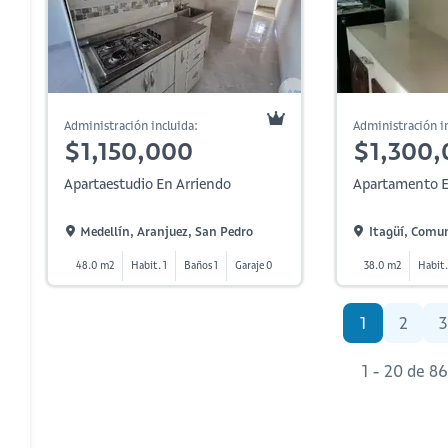
Administración incluida:
Administración in
$1,150,000
$1,300,
Apartaestudio En Arriendo
Apartamento E
Medellín, Aranjuez, San Pedro
Itagüí, Comun
48.0 m2
Habit. 1
Baños 1
Garaje 0
38.0 m2
Habit.
1
2
3
1 - 20 de 8