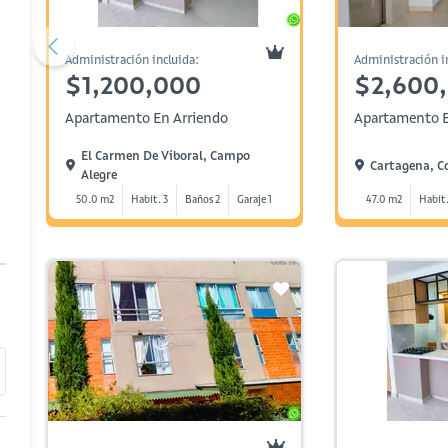
Administración incluida:
Administración i
$1,200,000
$2,600
Apartamento En Arriendo
Apartamento E
El Carmen De Viboral, Campo
Cartagena, C
Alegre
50.0 m2
Habit. 3
Baños 2
Garaje 1
47.0 m2
Habit.