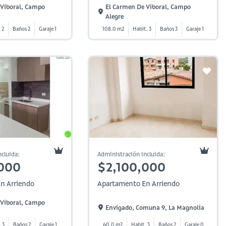
 Viboral, Campo
El Carmen De Viboral, Campo
Alegre
 2
Baños 2
Garaje 1
108.0 m2
Habit. 3
Baños 3
Garaje 1
cluida:
Administración incluida:
000
$2,100,000
n Arriendo
Apartamento En Arriendo
 Viboral, Campo
Envigado, Comuna 9, La Magnolia
 3
Baños 2
Garaje 1
60.0 m2
Habit. 3
Baños 2
Garaje 0