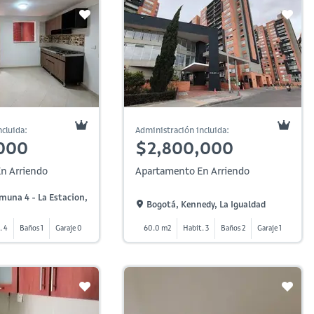
cluida:
Administración incluida:
000
$2,800,000
n Arriendo
Apartamento En Arriendo
muna 4 - La Estacion,
Bogotá, Kennedy, La Igualdad
. 4
Baños 1
Garaje 0
60.0 m2
Habit. 3
Baños 2
Garaje 1