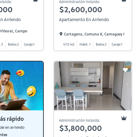
cluida:
Administración incluida:
000
$2,600,000
n Arriendo
Apartamento En Arriendo
 Viboral, Campo
Cartagena, Comuna 8, Camaguey I
 3
Baños 2
Garaje 1
47.0 m2
Habit. 1
Baños 2
Garaje 1
ás rápido
Administración incluida:
$3,800,000
ble en arriendo
ntes