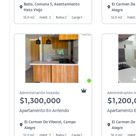
Bello, Comuna 5, Asentamiento
El Carmen De
Hato Viejo
Alegre
55.0 m2
Habit. 3
Baños 2
Garaje 1
52.0 m2
Habit.
Administración incluida:
Administración in
$1,300,000
$1,200,
Apartamento En Arriendo
Apartamento E
El Carmen De Viboral, Campo
El Carmen De
Alegre
Alegre
52.0 m2
Habit. 3
Baños 2
Garaje 1
50.0 m2
Habit.