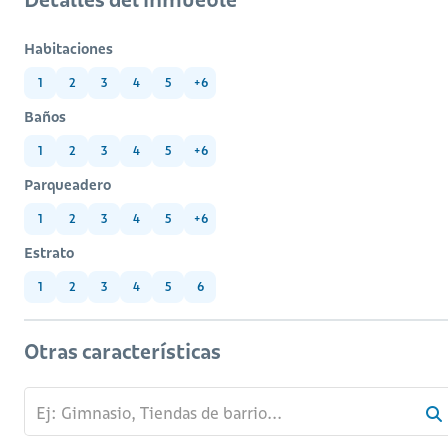
Habitaciones
1
2
3
4
5
+6
Baños
1
2
3
4
5
+6
Parqueadero
1
2
3
4
5
+6
Estrato
1
2
3
4
5
6
Otras características