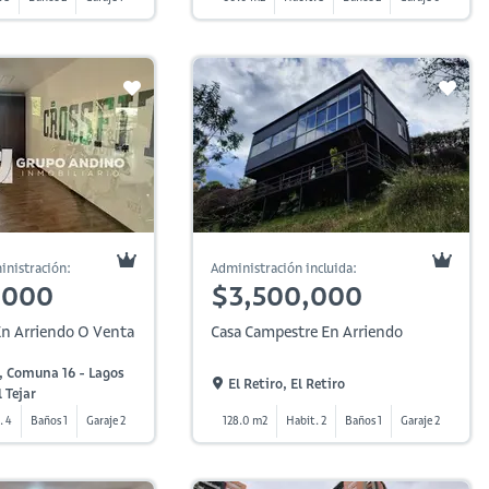
inistración:
Administración incluida:
,000
$3,500,000
n Arriendo O Venta
Casa Campestre En Arriendo
 Comuna 16 - Lagos
El Retiro, El Retiro
 Tejar
. 4
Baños 1
Garaje 2
128.0 m2
Habit. 2
Baños 1
Garaje 2