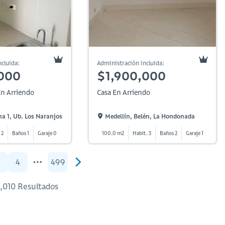
cluida:
Administración incluida:
000
$1,900,000
n Arriendo
Casa En Arriendo
a 1, Ub. Los Naranjos
Medellín, Belén, La Hondonada
 2
Baños 1
Garaje 0
100.0 m2
Habit. 3
Baños 2
Garaje 1
4
499
6,010 Resultados