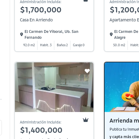
Administración incluida:
Administración in
$1,700,000
$1,200,
Casa En Arriendo
Apartamento E
El Carmen De Viboral, Ub. San
El Carmen De
Fernando
Alegre
92.0 m2
Habit. 3
Baños 2
Garaje 0
50.0 m2
Habit.
Arrienda m
Administración incluida:
$1,400,000
Publica tu inmue
y capta más clie