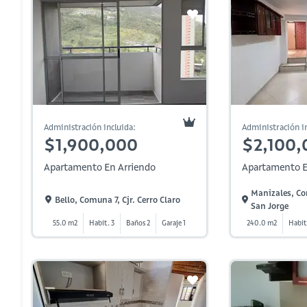
Administración incluida:
Administración in
$1,900,000
$2,100,
Apartamento En Arriendo
Apartamento E
Manizales, Co
Bello, Comuna 7, Cjr. Cerro Claro
San Jorge
55.0 m2
Habit. 3
Baños 2
Garaje 1
240.0 m2
Habit