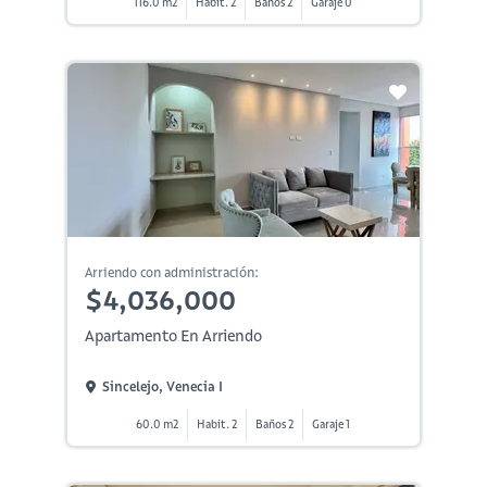
116.0 m2
Habit. 2
Baños 2
Garaje 0
Arriendo con administración:
$4,036,000
Apartamento En Arriendo
Sincelejo, Venecia I
60.0 m2
Habit. 2
Baños 2
Garaje 1